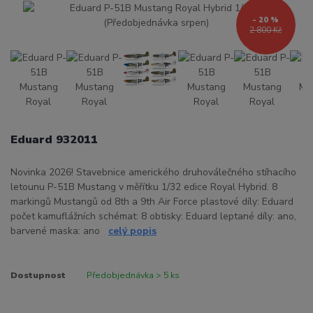
- 20 %
2 800 Kč
Eduard 932011
Novinka 2026! Stavebnice amerického druhoválečného stíhacího
letounu P-51B Mustang v měřítku 1/32 edice Royal Hybrid. 8
markingů Mustangů od 8th a 9th Air Force plastové díly: Eduard
počet kamuflážních schémat: 8 obtisky: Eduard leptané díly: ano,
barvené maska: ano
celý popis
Dostupnost
Předobjednávka > 5 ks