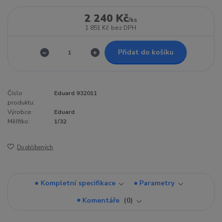
2 240 Kč
/
ks
1 851 Kč
bez DPH
Přidat do košíku
Číslo
Eduard 932011
produktu:
Výrobce:
Eduard
Měřítko:
1/32
Do oblíbených
Kompletní specifikace
Parametry
Komentáře
0