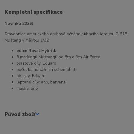
Kompletní specifikace
Novinka 2026!
Stavebnice amerického druhoválečného stíhacího letounu P-51B
Mustang v měřítku 1/32
edice Royal Hybrid.
8 markingů Mustangů od 8th a 9th Air Force
plastové díly: Eduard
počet kamuflážních schémat: 8
obtisky: Eduard
leptané díly: ano, barvené
maska: ano
Původ zboží