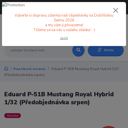
+420 773 998 582
CZK
(Po-Pá, 8-18 hod.)
Vyberte si dopravu zdarma vaší objednávky na Dobříšskou
Šelmu 2026
a my vám ji přivezeme!
0
0 Kč
Těšíme se na vás u našeho stánku! :-)
Zavřít
Menu
Plastikové modely
Eduard P-51B Mustang Royal Hybrid 1/32
(Předobjednávka srpen)
Eduard P-51B Mustang Royal Hybrid
1/32 (Předobjednávka srpen)
Novinka