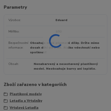
Parametry
Výrobce
Eduard
Měřítko
1/32
Bezpečnostní
Obsahuje malé plastové dílky. Držte mimo
informace
dosah dětí do 3 let. Riziko vdechnutí nebo
spolknutí!
Obsah
Nenabarvený a nesestavený plastikový
model. Neobsahuje barvy ani lepidlo.
Zboží zařazeno v kategoriích
Plastikové modely
Letadla a Vrtulníky
Vrtulová Letadla