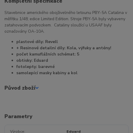
Kompletní specifikace
Stavebnice amerického obojživelného letounu PBY-5A Catalina v
měřítku 1/48; edice Limited Edition. Stroje PBY-5A byly vybaveny
zatahovacím podvozkem. Cataliny sloužící u USAAF byly
označovány OA-10A.
plastové díly: Revell
+ Resinové detailní díly: Kola, výfuky a antény!
počet kamuflážních schémat: 5
obtisky: Eduard
fotolepty: barevné
samolepící masky kabiny a kol
Původ zboží
Parametry
Výrobce
Eduard