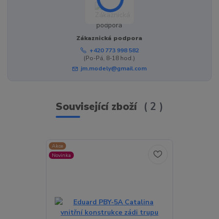
Zákaznická podpora
+420 773 998 582
(Po-Pá, 8-18 hod.)
jm.modely@gmail.com
Související zboží
2
Akce
Akce
Novinka
Novinka