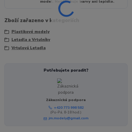
model. Neobsahuje barvy ani lepidlo.
Zboží zařazeno v kategoriích
Plastikové modely
Letadla a Vrtulníky
Vrtulová Letadla
Potřebujete poradit?
Zákaznická podpora
+420 773 998 582
(Po-Pá, 8-18 hod.)
jm.modely@gmail.com