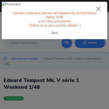
+420 773 998 582
CZK
(Po-Pá, 8-18 hod.)
Vyberte si dopravu zdarma vaší objednávky na Dobříšskou
Šelmu 2026
a my vám ji přivezeme!
0
0 Kč
Těšíme se na vás u našeho stánku! :-)
Zavřít
Menu
Plastikové modely
Eduard Tempest Mk. V série 1 Weekend
1/48
Eduard Tempest Mk. V série 1
Weekend 1/48
TOP produkt