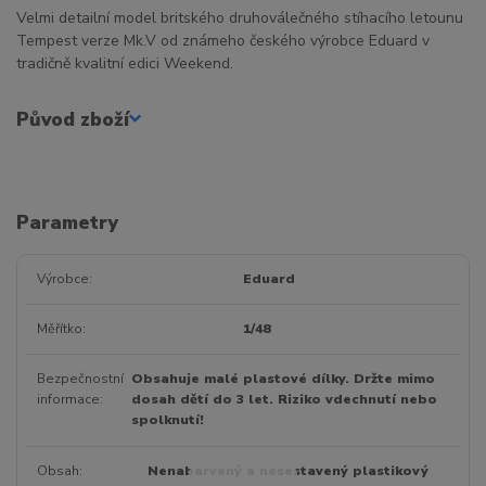
Velmi detailní model britského druhoválečného stíhacího letounu
Tempest verze Mk.V od známeho českého výrobce Eduard v
tradičně kvalitní edici Weekend.
Původ zboží
Parametry
Výrobce
Eduard
Měřítko
1/48
Bezpečnostní
Obsahuje malé plastové dílky. Držte mimo
informace
dosah dětí do 3 let. Riziko vdechnutí nebo
spolknutí!
Obsah
Nenabarvený a nesestavený plastikový