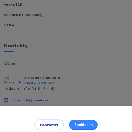
Veská 129
Sezemice (Pardubice)
53304
Kontakty
Zákaznická podpora
+420 773 998 582
(Po-Pá, 8-18 hod.)
jm.modely@gmail.com
Souhlasím
Nastavení