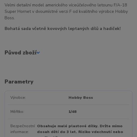
Velmi detailní model amerického víceúčelového letounu F/A-18
Super Hornet v dvoumístné verzi F od kvalitního výrobce Hobby
Boss.
Bohatá sada včetně kovových leptaných dílů a hadiček!
Původ zboží
Parametry
Výrobce
Hobby Boss
Měřítko
1/48
Bezpečnostní
Obsahuje malé plastové dílky. Držte mimo
informace
dosah dětí do 3 let. Riziko vdechnutí nebo