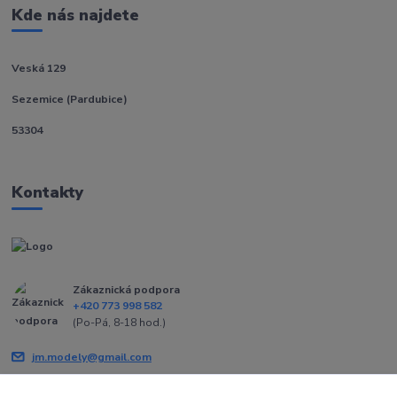
Kde nás najdete
Veská 129
Sezemice (Pardubice)
53304
Kontakty
Zákaznická podpora
+420 773 998 582
(Po-Pá, 8-18 hod.)
jm.modely@gmail.com