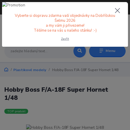
+420 773 998 582
CZK
(Po-Pá, 8-18 hod.)
Vyberte si dopravu zdarma vaší objednávky na Dobříšskou
Šelmu 2026
a my vám ji přivezeme!
0
0 Kč
Těšíme se na vás u našeho stánku! :-)
Zavřít
Menu
Plastikové modely
Hobby Boss F/A-18F Super Hornet 1/48
Hobby Boss F/A-18F Super Hornet
1/48
TOP produkt