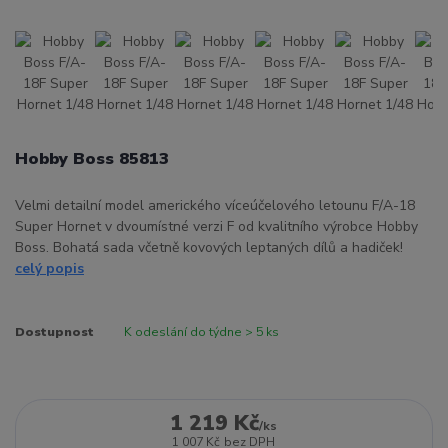
Hobby Boss 85813
Velmi detailní model amerického víceúčelového letounu F/A-18
Super Hornet v dvoumístné verzi F od kvalitního výrobce Hobby
Boss. Bohatá sada včetně kovových leptaných dílů a hadiček!
celý popis
Dostupnost
K odeslání do týdne > 5 ks
1 219 Kč
/
ks
1 007 Kč
bez DPH