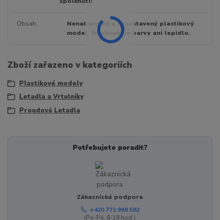
spolknutí!
Obsah
Nenabarvený a nesestavený plastikový
model. Neobsahuje barvy ani lepidlo.
Zboží zařazeno v kategoriích
Plastikové modely
Letadla a Vrtulníky
Proudová Letadla
Potřebujete poradit?
Zákaznická podpora
+420 773 998 582
(Po-Pá, 8-18 hod.)