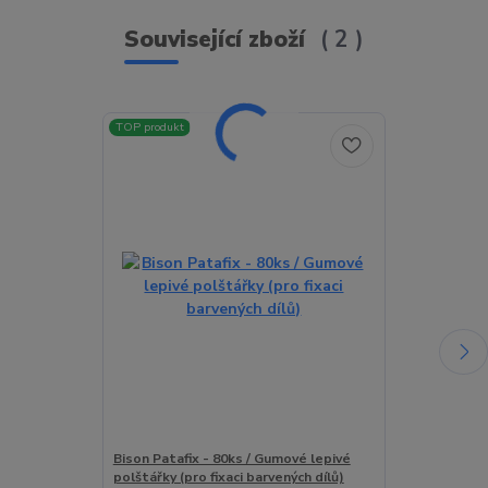
Související zboží
2
TOP produkt
TOP produkt
Bison Patafix - 80ks / Gumové lepivé
Bison Super Gl
polštářky (pro fixaci barvených dílů)
Gelové vteřin