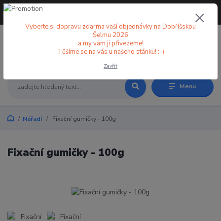
+420 773 998 582
CZK
(Po-Pá, 8-18 hod.)
Vyberte si dopravu zdarma vaší objednávky na Dobříšskou
Šelmu 2026
a my vám ji přivezeme!
0
0 Kč
Těšíme se na vás u našeho stánku! :-)
Zavřít
Menu
Nářadí
Fixační gumičky - 100g
Fixační gumičky - 100g