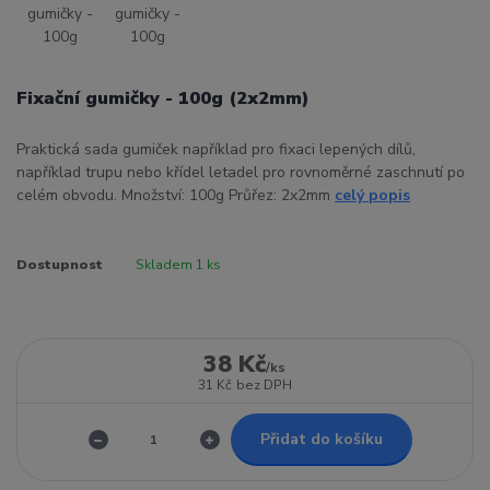
Fixační gumičky - 100g (2x2mm)
Praktická sada gumiček například pro fixaci lepených dílů,
například trupu nebo křídel letadel pro rovnoměrné zaschnutí po
celém obvodu. Množství: 100g Průřez: 2x2mm
celý popis
Dostupnost
Skladem 1 ks
38 Kč
/
ks
31 Kč
bez DPH
Přidat do košíku