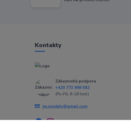
Kontakty
Zákaznická podpora
+420 773 998 582
(Po-Pá, 8-18 hod.)
jm.modely@gmail.com