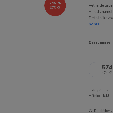
- 15 %
Velmi detailn
675 Kč
VII od známeh
Detailní kovov
popis
Dostupnost
574
474 Kč
Číslo produktu:
Měřítko:
1/48
Do oblíbený