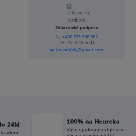
Zákaznická podpora
+420 773 998 582
(Po-Pá, 8-18 hod.)
jm.modely@gmail.com
100% na Heureka
do 24h!
Vaše spokojenost je pro
 skladem
nás na prvním místě!