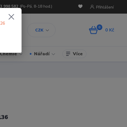
3 998 582
(Po-Pá, 8-18 hod.)
Přihlášení
026
0
0 Kč
CZK
Více
Chemie
Nářadí
136