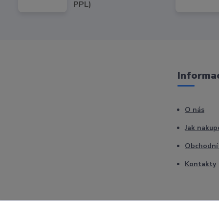
PPL)
Informac
O nás
Jak nakup
Obchodní
Kontakty