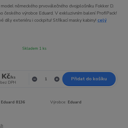
í model německého prvoválečného dvojplošníku Fokker D.
o českého výrobce Eduard. V exkluzivním balení ProfiPack!
é díly exteriéru i cockpitu! Stříkací masky kabiny!
celý
Skladem 1 ks
 Kč
/
ks
Přidat do košíku
bez DPH
Eduard 8136
Výrobce:
Eduard
ch