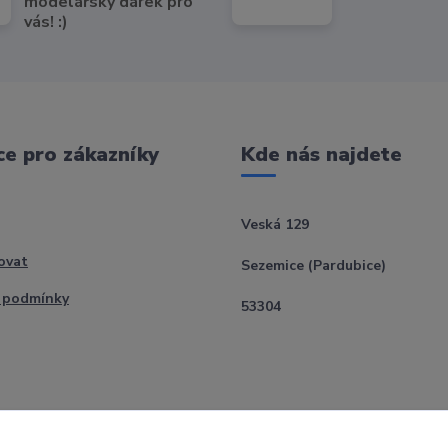
modelářský dárek pro
vás! :)
e pro zákazníky
Kde nás najdete
Veská 129
ovat
Sezemice (Pardubice)
 podmínky
53304