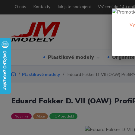
O nás
Kontakty
Jak jste spokojeni
Vrácení do 14ti dn
Vy
Plastikové modely
Organizé
Plastikové modely
Eduard Fokker D. VII (OAW) ProfiP
Eduard Fokker D. VII (OAW) Profi
Novinka
Akce
TOP produkt