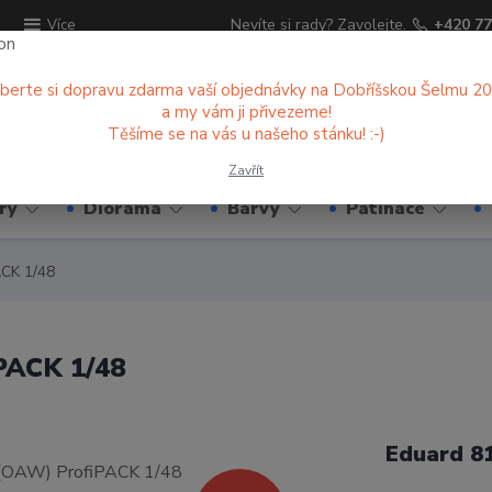
ů
Nevíte si rady? Zavolejte.
+420 77
Více
berte si dopravu zdarma vaší objednávky na Dobříšskou Šelmu 2
a my vám ji přivezeme!
Hledat
Těšíme se na vás u našeho stánku! :-)
Zavřít
ry
Diorama
Barvy
Patinace
ACK 1/48
PACK 1/48
Eduard 8