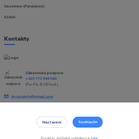
Sezemice (Pardubice)
53304
Kontakty
Zákaznická podpora
+420 773 998 582
(Po-Pá, 8-18 hod.)
jm.modely@gmail.com
Souhlasím
Nastavení
Souhlas můžete odmítnout
zde
.