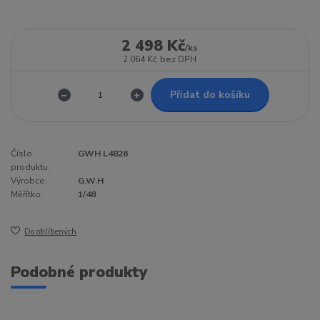
2 498 Kč
/
ks
2 064 Kč
bez DPH
Přidat do košíku
Číslo
GWH L4826
produktu:
Výrobce:
G.W.H
Měřítko:
1/48
Do oblíbených
Podobné produkty