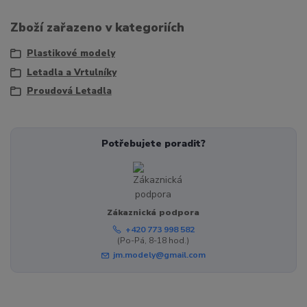
Zboží zařazeno v kategoriích
Plastikové modely
Letadla a Vrtulníky
Proudová Letadla
Potřebujete poradit?
Zákaznická podpora
+420 773 998 582
(Po-Pá, 8-18 hod.)
jm.modely@gmail.com