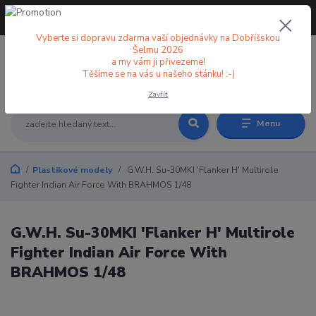
+420 773 998 582
CZK
(Po-Pá, 8-18 hod.)
Vyberte si dopravu zdarma vaší objednávky na Dobříšskou
Šelmu 2026
a my vám ji přivezeme!
0
0 Kč
Těšíme se na vás u našeho stánku! :-)
Zavřít
Menu
Plastikové modely
G.W.H. Su-30MKI 'Flanker H' Multirole
Fighter Indian Air Force With BRAHMOS 1/48
G.W.H. Su-30MKI 'Flanker H' Multirole
Fighter Indian Air Force With
BRAHMOS 1/48