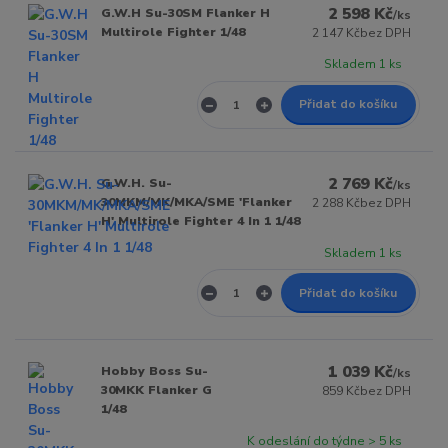
2 598 Kč
G.W.H Su-30SM Flanker H
/
ks
Multirole Fighter 1/48
2 147 Kč
bez DPH
Skladem 1 ks
Přidat do košíku
2 769 Kč
G.W.H. Su-
/
ks
30MKM/MK/MKA/SME 'Flanker
2 288 Kč
bez DPH
H' Multirole Fighter 4 In 1 1/48
Skladem 1 ks
Přidat do košíku
1 039 Kč
Hobby Boss Su-
/
ks
30MKK Flanker G
859 Kč
bez DPH
1/48
K odeslání do týdne > 5 ks