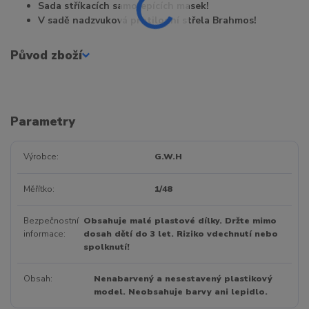
Sada stříkacích samolepících masek!
V sadě nadzvuková protilodní střela Brahmos!
Původ zboží
Parametry
Výrobce
G.W.H
Měřítko
1/48
Bezpečnostní
Obsahuje malé plastové dílky. Držte mimo
informace
dosah dětí do 3 let. Riziko vdechnutí nebo
spolknutí!
Obsah
Nenabarvený a nesestavený plastikový
model. Neobsahuje barvy ani lepidlo.