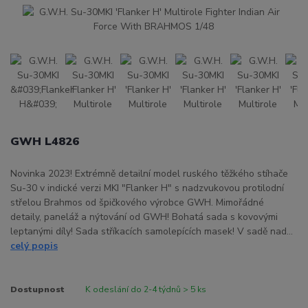
GWH L4826
Novinka 2023! Extrémně detailní model ruského těžkého stíhače
Su-30 v indické verzi MKI "Flanker H" s nadzvukovou protilodní
střelou Brahmos od špičkového výrobce GWH. Mimořádné
detaily, paneláž a nýtování od GWH! Bohatá sada s kovovými
leptanými díly! Sada stříkacích samolepících masek! V sadě nad...
celý popis
Dostupnost
K odeslání do 2-4 týdnů > 5 ks