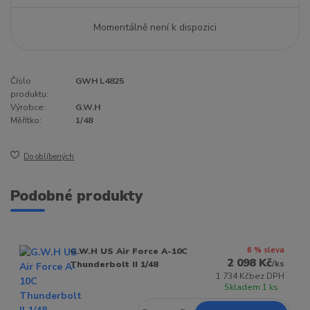
Momentálně není k dispozici
Číslo
GWH L4825
produktu:
Výrobce:
G.W.H
Měřítko:
1/48
Do oblíbených
Podobné produkty
6 % sleva
G.W.H US Air Force A-10C
2 098 Kč
/
ks
Thunderbolt II 1/48
1 734 Kč
bez DPH
Skladem 1 ks