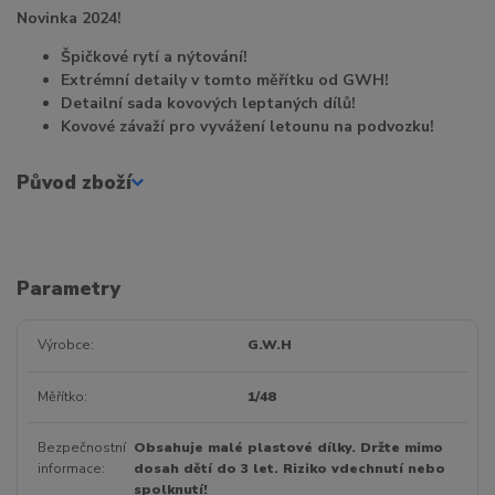
Novinka 2024!
Špičkové rytí a nýtování!
Extrémní detaily v tomto měřítku od GWH!
Detailní sada kovových leptaných dílů!
Kovové závaží pro vyvážení letounu na podvozku!
Původ zboží
Parametry
Výrobce
G.W.H
Měřítko
1/48
Bezpečnostní
Obsahuje malé plastové dílky. Držte mimo
informace
dosah dětí do 3 let. Riziko vdechnutí nebo
spolknutí!