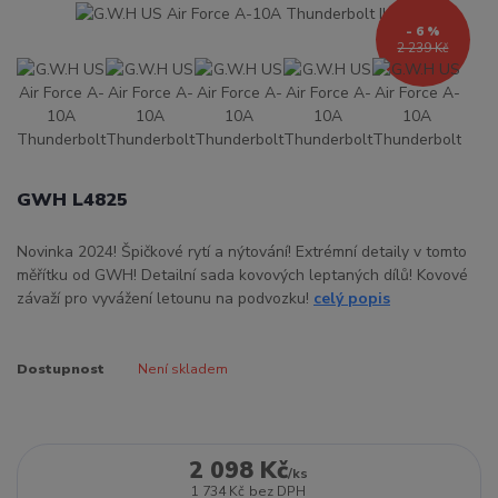
- 6 %
2 239 Kč
GWH L4825
Novinka 2024! Špičkové rytí a nýtování! Extrémní detaily v tomto
měřítku od GWH! Detailní sada kovových leptaných dílů! Kovové
závaží pro vyvážení letounu na podvozku!
celý popis
Dostupnost
Není skladem
2 098 Kč
/
ks
1 734 Kč
bez DPH