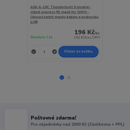
ASK A-10C Thunderbolt II double-
ASK A-10C Th
sided express fit mask for GWH -
express fit m
Oboustranné masky kabiny a podvozku
kabiny a podv
1/48
196 Kč
/
ks
Skladem 1 ks
Skladem 1 ks
162 Kč
bez DPH
Přidat do košíku
Poštovné zdarma!
Pro objednávky nad 2000 Kč (Zásilkovna + PPL)