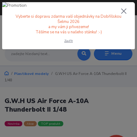
+420 773 998 582
CZK
(Po-Pá, 8-18 hod.)
Vyberte si dopravu zdarma vaší objednávky na Dobříšskou
Šelmu 2026
a my vám ji přivezeme!
0
0 Kč
Těšíme se na vás u našeho stánku! :-)
Zavřít
Menu
Plastikové modely
G.W.H US Air Force A-10A Thunderbolt II
1/48
G.W.H US Air Force A-10A
Thunderbolt II 1/48
Novinka
Akce
TOP produkt