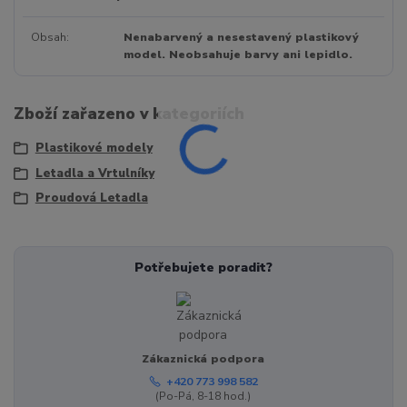
Obsah
Nenabarvený a nesestavený plastikový
model. Neobsahuje barvy ani lepidlo.
Zboží zařazeno v kategoriích
Plastikové modely
Letadla a Vrtulníky
Proudová Letadla
Potřebujete poradit?
Zákaznická podpora
+420 773 998 582
(Po-Pá, 8-18 hod.)