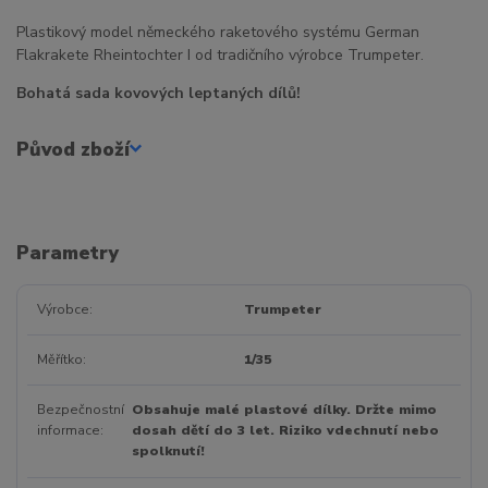
Plastikový model německého raketového systému German
Flakrakete Rheintochter I od tradičního výrobce Trumpeter.
Bohatá sada kovových leptaných dílů!
Původ zboží
Parametry
Výrobce
Trumpeter
Měřítko
1/35
Bezpečnostní
Obsahuje malé plastové dílky. Držte mimo
informace
dosah dětí do 3 let. Riziko vdechnutí nebo
spolknutí!