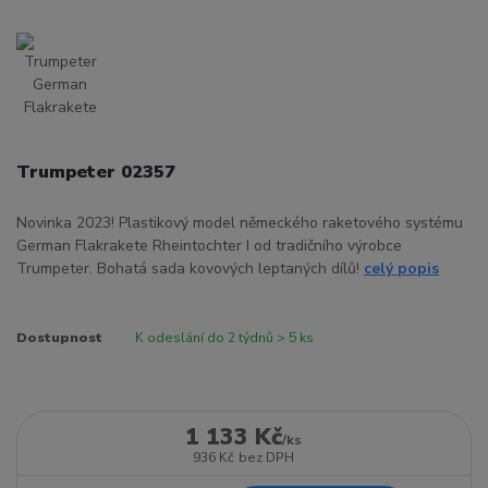
Trumpeter 02357
Novinka 2023! Plastikový model německého raketového systému
German Flakrakete Rheintochter I od tradičního výrobce
Trumpeter. Bohatá sada kovových leptaných dílů!
celý popis
Dostupnost
K odeslání do 2 týdnů > 5 ks
1 133 Kč
/
ks
936 Kč
bez DPH