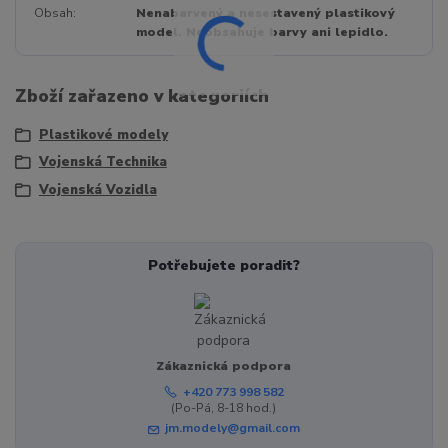
Obsah
Nenabarvený a nesestavený plastikový
model. Neobsahuje barvy ani lepidlo.
Zboží zařazeno v kategoriích
Plastikové modely
Vojenská Technika
Vojenská Vozidla
Potřebujete poradit?
Zákaznická podpora
+420 773 998 582
(Po-Pá, 8-18 hod.)
jm.modely@gmail.com