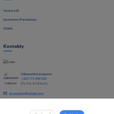
Veská 129
Sezemice (Pardubice)
53304
Kontakty
Zákaznická podpora
+420 773 998 582
(Po-Pá, 8-18 hod.)
jm.modely@gmail.com