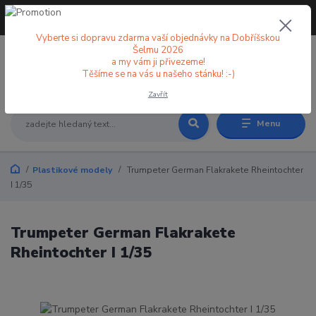
+420 773 998 582
CZK
(Po-Pá, 8-18 hod.)
Vyberte si dopravu zdarma vaší objednávky na Dobříšskou
Šelmu 2026
a my vám ji přivezeme!
0
0 Kč
Těšíme se na vás u našeho stánku! :-)
Zavřít
Menu
Plastikové modely
Trumpeter German Flakrakete Rheintochter
I 1/35
Trumpeter German Flakrakete
Rheintochter I 1/35