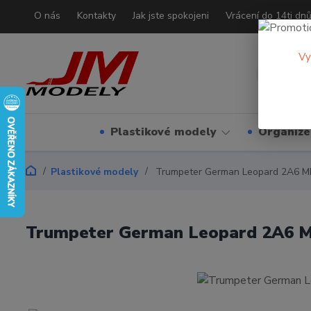
O nás
Kontakty
Jak jste spokojeni
Vrácení do 14ti dn
Vy
Plastikové modely
Organizé
Plastikové modely
Trumpeter German Leopard 2A6 M
Trumpeter German Leopard 2A6 M