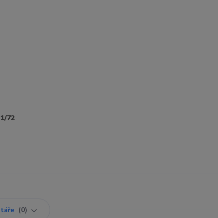
1/72
táře
0