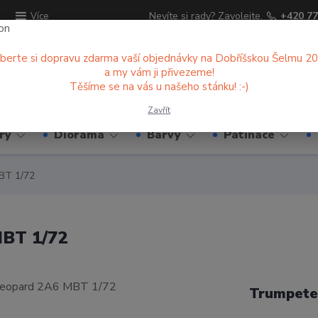
ů
Nevíte si rady? Zavolejte.
+420 77
Více
berte si dopravu zdarma vaší objednávky na Dobříšskou Šelmu 2
a my vám ji přivezeme!
Hledat
Těšíme se na vás u našeho stánku! :-)
Zavřít
ry
Diorama
Barvy
Patinace
BT 1/72
BT 1/72
Trumpete