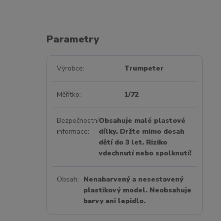
Parametry
Výrobce
Trumpeter
Měřítko
1/72
Bezpečnostní
Obsahuje malé plastové
informace
dílky. Držte mimo dosah
dětí do 3 let. Riziko
vdechnutí nebo spolknutí!
Obsah
Nenabarvený a nesestavený
plastikový model. Neobsahuje
barvy ani lepidlo.