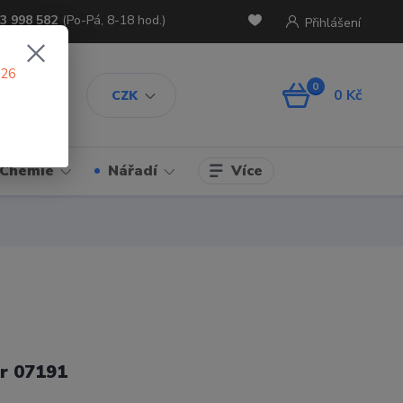
3 998 582
(Po-Pá, 8-18 hod.)
Přihlášení
026
0
0 Kč
CZK
Více
Chemie
Nářadí
r 07191