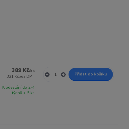
389 Kč
/
ks
Přidat do košíku
321 Kč
bez DPH
K odeslání do 2-4
týdnů > 5 ks