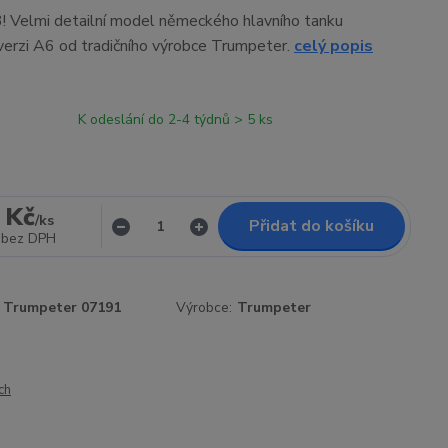
 Velmi detailní model německého hlavního tanku
erzi A6 od tradičního výrobce Trumpeter.
celý popis
K odeslání do 2-4 týdnů > 5 ks
 Kč
/
ks
Přidat do košíku
bez DPH
Trumpeter 07191
Výrobce:
Trumpeter
ch