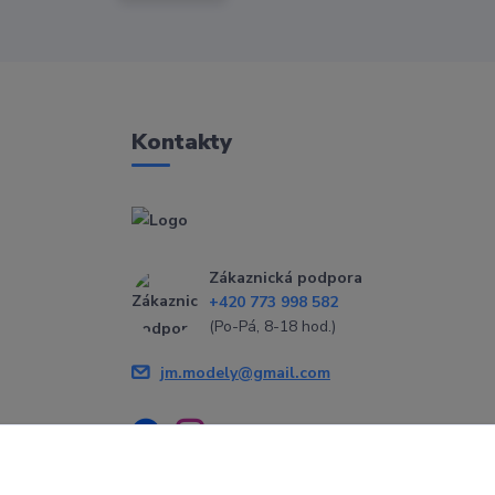
Kontakty
Zákaznická podpora
+420 773 998 582
(Po-Pá, 8-18 hod.)
jm.modely@gmail.com