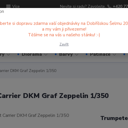
ů
Nevíte si rady? Zavolejte.
+420 77
Více
berte si dopravu zdarma vaší objednávky na Dobříšskou Šelmu 2
a my vám ji přivezeme!
Hledat
Těšíme se na vás u našeho stánku! :-)
Zavřít
ry
Diorama
Barvy
Patinace
rrier DKM Graf Zeppelin 1/350
arrier DKM Graf Zeppelin 1/350
Trumpete