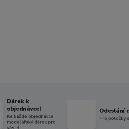
Dárek k
objednávce!
Odeslání 
Ke každé objednávce
Pro položky
modelářský dárek pro
vás! :)