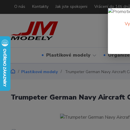
O nás
Kontakty
Jak jste spokojeni
Vrácení do 14ti dn
Vy
Plastikové modely
Organizé
Plastikové modely
Trumpeter German Navy Aircraft Ca
Trumpeter German Navy Aircraft C