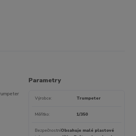
Parametry
Trumpeter
Výrobce
Trumpeter
Měřítko
1/350
Bezpečnostní
Obsahuje malé plastové