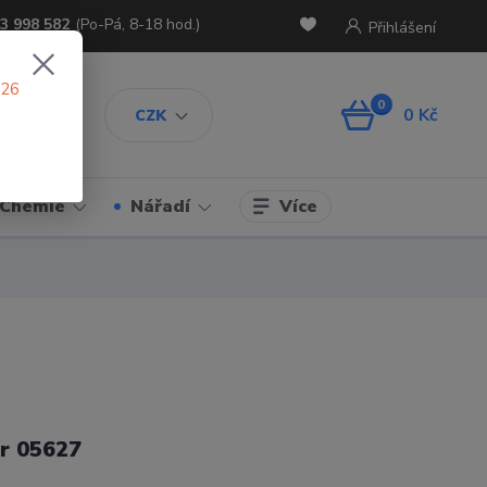
3 998 582
(Po-Pá, 8-18 hod.)
Přihlášení
026
0
0 Kč
CZK
Více
Chemie
Nářadí
r 05627