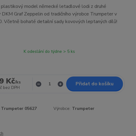
í plastikový model německé letadlové lodi z druhé
 DKM Graf Zeppelin od tradičního výrobce Trumpeter v
. Včetně bohaté detailní sady kovových leptaných dílů!
K odeslání do týdne > 5 ks
9 Kč
/
ks
Přidat do košíku
č
bez DPH
Trumpeter 05627
Výrobce:
Trumpeter
ch