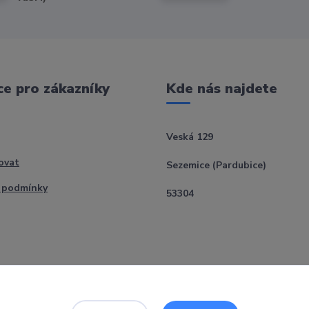
e pro zákazníky
Kde nás najdete
Veská 129
ovat
Sezemice (Pardubice)
 podmínky
53304