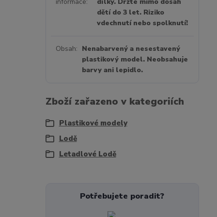
informace
dílky. Držte mimo dosah
dětí do 3 let. Riziko
vdechnutí nebo spolknutí!
Obsah
Nenabarvený a nesestavený
plastikový model. Neobsahuje
barvy ani lepidlo.
Zboží zařazeno v kategoriích
Plastikové modely
Lodě
Letadlové Lodě
Potřebujete poradit?