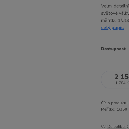
Velmi detailn
světové války
měřítku 1/350
celý popis
Dostupnost
2 15
1 784 K
Číslo produktu:
Měřítko:
1/350
Do oblíbený