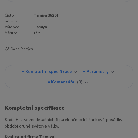
Číslo
Tamiya 35201
produktu:
Výrobce:
Tamiya
Měřítko:
1/35
Do oblíbených
Kompletní specifikace
Parametry
Komentáře
0
Kompletní specifikace
Sada 6-ti velmi detailních figurek německé tankové posádky z
období druhé světové války.
Kvalita od firmy Tamiya!