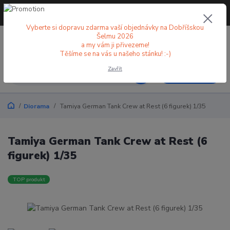
+420 773 998 582
CZK
(Po-Pá, 8-18 hod.)
Vyberte si dopravu zdarma vaší objednávky na Dobříšskou
Šelmu 2026
0
0 Kč
a my vám ji přivezeme!
Těšíme se na vás u našeho stánku! :-)
Zavřít
Menu
Diorama
Tamiya German Tank Crew at Rest (6 figurek) 1/35
Tamiya German Tank Crew at Rest (6
figurek) 1/35
TOP produkt