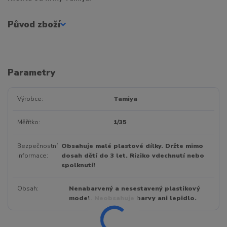
Původ zboží
Parametry
Výrobce
Tamiya
Měřítko
1/35
Bezpečnostní
Obsahuje malé plastové dílky. Držte mimo
informace
dosah dětí do 3 let. Riziko vdechnutí nebo
spolknutí!
Obsah
Nenabarvený a nesestavený plastikový
model. Neobsahuje barvy ani lepidlo.