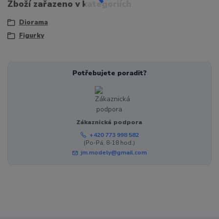
Zboží zařazeno v kategoriích
Diorama
Figurky
Potřebujete poradit?
Zákaznická podpora
+420 773 998 582
(Po-Pá, 8-18 hod.)
jm.modely@gmail.com