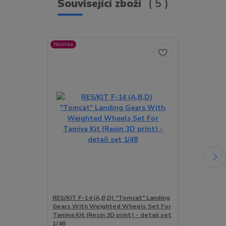
Související zboží
5
Novinka
RES/KIT F-14 (A,B,D) "Tomcat" Landing
MENG U.S. Lo
Gears With Weighted Wheels Set For
Air Missiles /
Tamiya Kit (Resin 3D print) - detail set
1/48