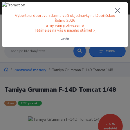
+420 773 998 582
CZK
(Po-Pá, 8-18 hod.)
Vyberte si dopravu zdarma vaší objednávky na Dobříšskou
Šelmu 2026
a my vám ji přivezeme!
0
0 Kč
Těšíme se na vás u našeho stánku! :-)
Zavřít
Menu
Plastikové modely
Tamiya Grumman F-14D Tomcat 1/48
Tamiya Grumman F-14D Tomcat 1/48
Akce
TOP produkt
- 5 %
2 519 Kč