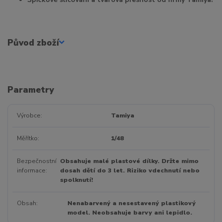
Původ zboží
Parametry
Výrobce
Tamiya
Měřítko
1/48
Bezpečnostní
Obsahuje malé plastové dílky. Držte mimo
informace
dosah dětí do 3 let. Riziko vdechnutí nebo
spolknutí!
Obsah
Nenabarvený a nesestavený plastikový
model. Neobsahuje barvy ani lepidlo.