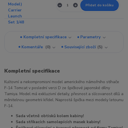
Přidat do košíku
Kompletní specifikace
Parametry
Komentáře
0
Související zboží
5
Kompletní specifikace
Kultovní a nekompromisní model amerického námořního stíhače
F-14 Tomcat v poslední verzi D ze špičkové japonské dílny
Tamiya. Model má exkluzivní detaily, přesnost a slícovanost dílů a
měnitelnou geometrii křídel. Naprostá špička mezi modely letounu
F-14.
Sada včetně obtisků kolem kabiny!
Sada stříkacích samolepících masek kabiny!
Špičkové slícování a tvarová přesnost od firmy Tamiya!