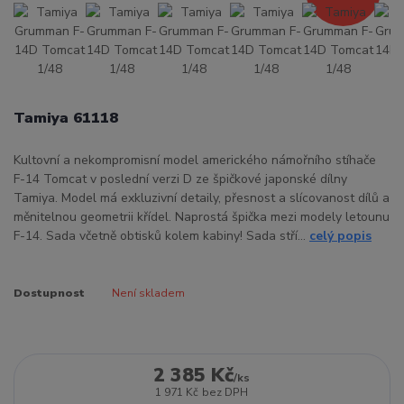
Tamiya 61118
Kultovní a nekompromisní model amerického námořního stíhače
F-14 Tomcat v poslední verzi D ze špičkové japonské dílny
Tamiya. Model má exkluzivní detaily, přesnost a slícovanost dílů a
měnitelnou geometrii křídel. Naprostá špička mezi modely letounu
F-14. Sada včetně obtisků kolem kabiny! Sada stří...
celý popis
Dostupnost
Není skladem
2 385 Kč
/
ks
1 971 Kč
bez DPH