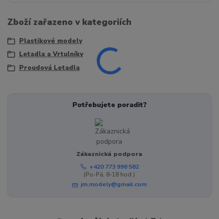
Zboží zařazeno v kategoriích
Plastikové modely
Letadla a Vrtulníky
Proudová Letadla
Potřebujete poradit?
Zákaznická podpora
+420 773 998 582
(Po-Pá, 8-18 hod.)
jm.modely@gmail.com