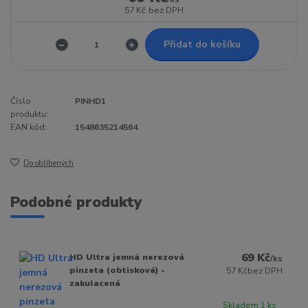
57 Kč
bez DPH
Přidat do košíku
Číslo
PINHD1
produktu:
EAN kód:
1548635214564
Do oblíbených
Podobné produkty
69 Kč
HD Ultra jemná nerezová
/
ks
pinzeta (obtisková) -
57 Kč
bez DPH
zakulacená
Skladem 1 ks