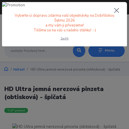
+420 773 998 582
CZK
(Po-Pá, 8-18 hod.)
Vyberte si dopravu zdarma vaší objednávky na Dobříšskou
Šelmu 2026
a my vám ji přivezeme!
0
0 Kč
Těšíme se na vás u našeho stánku! :-)
Zavřít
Menu
Nářadí
HD Ultra jemná nerezová pinzeta (obtisková) - špičatá
HD Ultra jemná nerezová pinzeta
(obtisková) - špičatá
TOP produkt