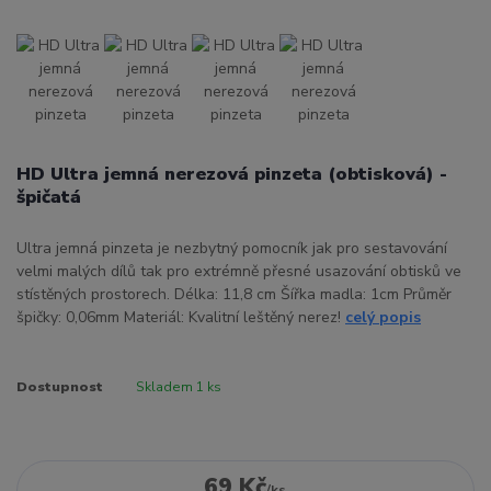
HD Ultra jemná nerezová pinzeta (obtisková) -
špičatá
Ultra jemná pinzeta je nezbytný pomocník jak pro sestavování
velmi malých dílů tak pro extrémně přesné usazování obtisků ve
stístěných prostorech. Délka: 11,8 cm Šířka madla: 1cm Průměr
špičky: 0,06mm Materiál: Kvalitní leštěný nerez!
celý popis
Dostupnost
Skladem 1 ks
69 Kč
/
ks