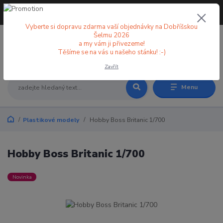
+420 773 998 582
CZK
(Po-Pá, 8-18 hod.)
Vyberte si dopravu zdarma vaší objednávky na Dobříšskou
Šelmu 2026
a my vám ji přivezeme!
0
0 Kč
Těšíme se na vás u našeho stánku! :-)
Zavřít
Menu
Plastikové modely
Hobby Boss Britanic 1/700
Hobby Boss Britanic 1/700
Novinka