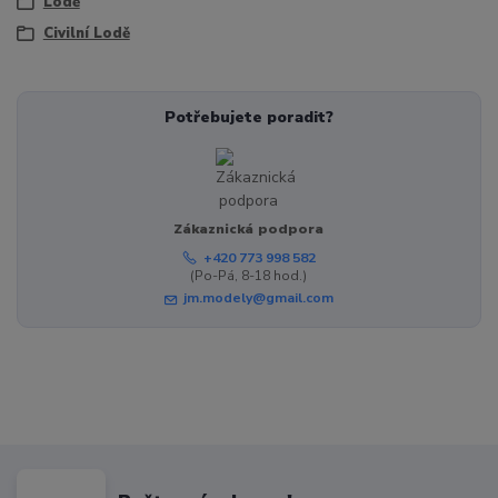
Lodě
Civilní Lodě
Potřebujete poradit?
Zákaznická podpora
+420 773 998 582
(Po-Pá, 8-18 hod.)
jm.modely@gmail.com