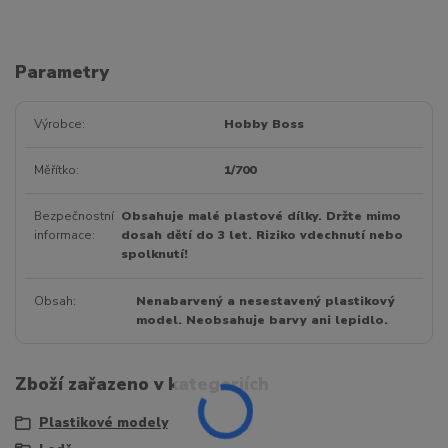
Parametry
Výrobce
Hobby Boss
Měřítko
1/700
Bezpečnostní
Obsahuje malé plastové dílky. Držte mimo
informace
dosah dětí do 3 let. Riziko vdechnutí nebo
spolknutí!
Obsah
Nenabarvený a nesestavený plastikový
model. Neobsahuje barvy ani lepidlo.
Zboží zařazeno v kategoriích
Plastikové modely