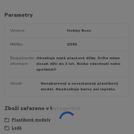
Parametry
Výrobce
Hobby Boss
Měřítko
1/350
Bezpečnostní
Obsahuje malé plastové dílky. Držte mimo
informace
dosah dětí do 3 let. Riziko vdechnutí nebo
spolknutí!
Obsah
Nenabarvený a nesestavený plastikový
model. Neobsahuje barvy ani lepidlo.
Zboží zařazeno v kategoriích
Plastikové modely
Lodě