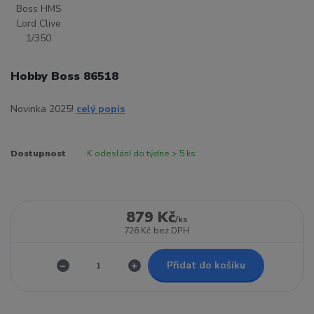
Hobby Boss 86518
Novinka 2025!
celý popis
Dostupnost
K odeslání do týdne > 5 ks
879 Kč
/
ks
726 Kč
bez DPH
Přidat do košíku