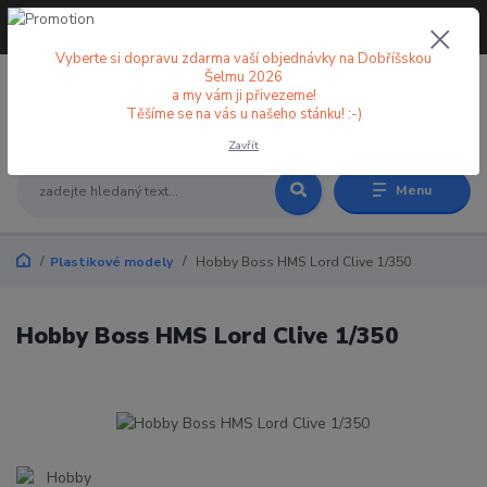
+420 773 998 582
CZK
(Po-Pá, 8-18 hod.)
Vyberte si dopravu zdarma vaší objednávky na Dobříšskou
Šelmu 2026
a my vám ji přivezeme!
0
0 Kč
Těšíme se na vás u našeho stánku! :-)
Zavřít
Menu
Plastikové modely
Hobby Boss HMS Lord Clive 1/350
Hobby Boss HMS Lord Clive 1/350