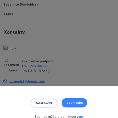
Sezemice (Pardubice)
53304
Kontakty
Zákaznická podpora
+420 773 998 582
(Po-Pá, 8-18 hod.)
jm.modely@gmail.com
Souhlasím
Nastavení
Souhlas můžete odmítnout
zde
.