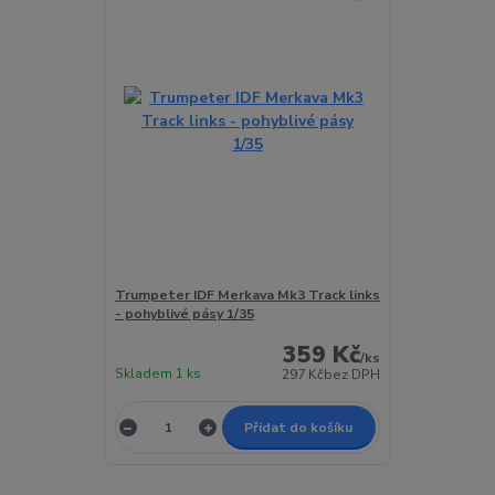
Trumpeter IDF Merkava Mk3 Track links
- pohyblivé pásy 1/35
359 Kč
/
ks
Skladem 1 ks
297 Kč
bez DPH
Přidat do košíku