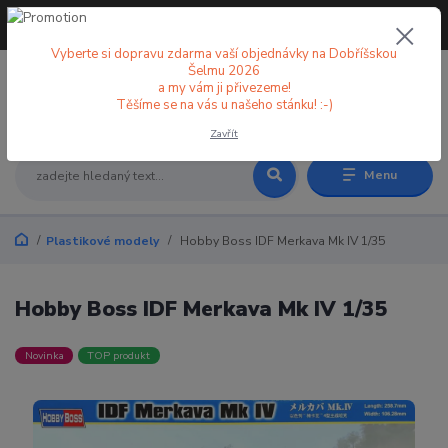
+420 773 998 582
CZK
(Po-Pá, 8-18 hod.)
Vyberte si dopravu zdarma vaší objednávky na Dobříšskou
Šelmu 2026
a my vám ji přivezeme!
0
0 Kč
Těšíme se na vás u našeho stánku! :-)
Zavřít
Menu
Plastikové modely
Hobby Boss IDF Merkava Mk IV 1/35
Hobby Boss IDF Merkava Mk IV 1/35
Novinka
TOP produkt