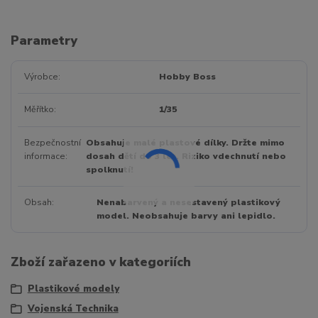
Parametry
Výrobce
Hobby Boss
Měřítko
1/35
Bezpečnostní
Obsahuje malé plastové dílky. Držte mimo
informace
dosah dětí do 3 let. Riziko vdechnutí nebo
spolknutí!
Obsah
Nenabarvený a nesestavený plastikový
model. Neobsahuje barvy ani lepidlo.
Zboží zařazeno v kategoriích
Plastikové modely
Vojenská Technika