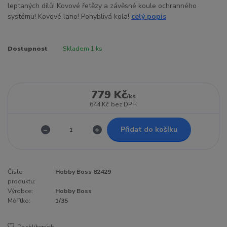
leptaných dílů! Kovové řetězy a závěsné koule ochranného
systému! Kovové lano! Pohyblivá kola!
celý popis
Dostupnost
Skladem 1 ks
779 Kč
/
ks
644 Kč
bez DPH
Přidat do košíku
Číslo
Hobby Boss 82429
produktu:
Výrobce:
Hobby Boss
Měřítko:
1/35