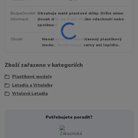
Bezpečnostní
Obsahuje malé plastové dílky. Držte mimo
informace
dosah dětí do 3 let. Riziko vdechnutí nebo
spolknutí!
Obsah
Nenabarvený a nesestavený plastikový
model. Neobsahuje barvy ani lepidlo.
Zboží zařazeno v kategoriích
Plastikové modely
Letadla a Vrtulníky
Vrtulová Letadla
Potřebujete poradit?