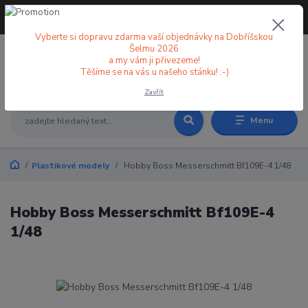
+420 773 998 582
CZK
(Po-Pá, 8-18 hod.)
Vyberte si dopravu zdarma vaší objednávky na Dobříšskou
Šelmu 2026
a my vám ji přivezeme!
0
0 Kč
Těšíme se na vás u našeho stánku! :-)
Zavřít
Menu
Plastikové modely
Hobby Boss Messerschmitt Bf109E-4 1/48
Hobby Boss Messerschmitt Bf109E-4
1/48