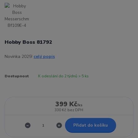
Hobby Boss 81792
Novinka 2025!
celý popis
Dostupnost
K odeslání do 2 týdnů > 5 ks
399 Kč
/
ks
330 Kč
bez DPH
Přidat do košíku