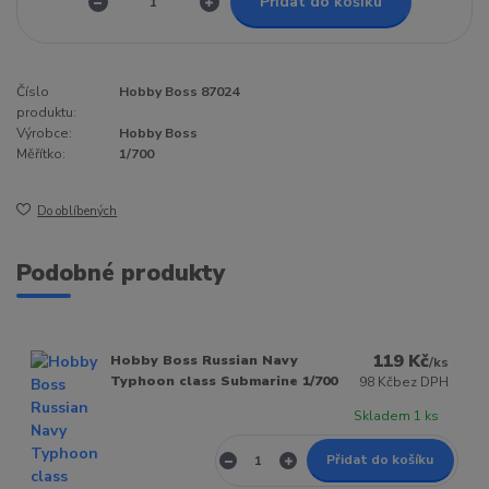
Přidat do košíku
Číslo
Hobby Boss 87024
produktu:
Výrobce:
Hobby Boss
Měřítko:
1/700
Do oblíbených
Podobné produkty
119 Kč
Hobby Boss Russian Navy
/
ks
Typhoon class Submarine 1/700
98 Kč
bez DPH
Skladem 1 ks
Přidat do košíku