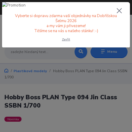
+420 773 998 582
CZK
(Po-Pá, 8-18 hod.)
Vyberte si dopravu zdarma vaší objednávky na Dobříšskou
Šelmu 2026
a my vám ji přivezeme!
0
0 Kč
Těšíme se na vás u našeho stánku! :-)
Zavřít
Menu
Plastikové modely
Hobby Boss PLAN Type 094 Jin Class SSBN
1/700
Hobby Boss PLAN Type 094 Jin Class
SSBN 1/700
Novinka