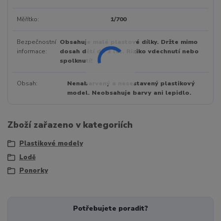
Měřítko
1/700
Bezpečnostní
Obsahuje malé plastové dílky. Držte mimo
informace
dosah dětí do 3 let. Riziko vdechnutí nebo
spolknutí!
Obsah
Nenabarvený a nesestavený plastikový
model. Neobsahuje barvy ani lepidlo.
Zboží zařazeno v kategoriích
Plastikové modely
Lodě
Ponorky
Potřebujete poradit?