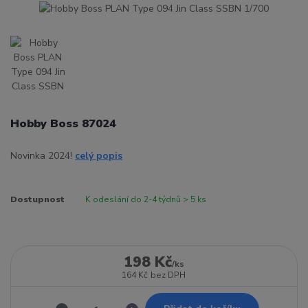
Hobby Boss 87024
Novinka 2024!
celý popis
Dostupnost
K odeslání do 2-4 týdnů > 5 ks
198 Kč
/
ks
164 Kč
bez DPH