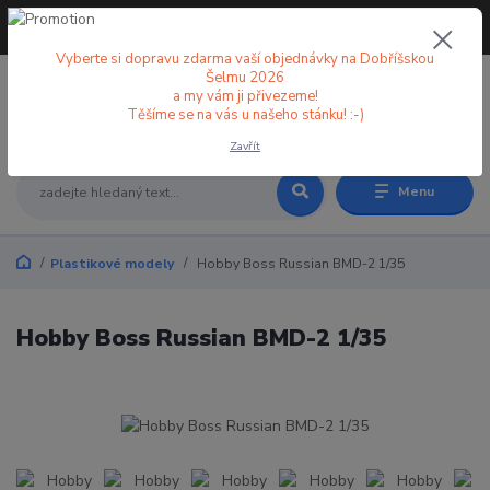
+420 773 998 582
CZK
(Po-Pá, 8-18 hod.)
Vyberte si dopravu zdarma vaší objednávky na Dobříšskou
Šelmu 2026
a my vám ji přivezeme!
0
0 Kč
Těšíme se na vás u našeho stánku! :-)
Zavřít
Menu
Plastikové modely
Hobby Boss Russian BMD-2 1/35
Hobby Boss Russian BMD-2 1/35