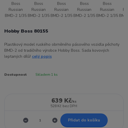
Hobby Boss 80155
Plastikový model ruského obrněného pásového vozidla pěchoty
BMD-2 od tradičního výrobce Hobby Boss. Sada kovových
leptaných dílů!
celý popis
Dostupnost
Skladem 1 ks
639 Kč
/
ks
528 Kč
bez DPH
Přidat do košíku