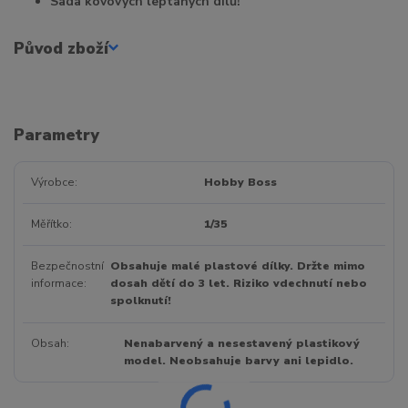
Sada kovových leptaných dílů!
Původ zboží
Parametry
Výrobce
Hobby Boss
Měřítko
1/35
Bezpečnostní
Obsahuje malé plastové dílky. Držte mimo
informace
dosah dětí do 3 let. Riziko vdechnutí nebo
spolknutí!
Obsah
Nenabarvený a nesestavený plastikový
model. Neobsahuje barvy ani lepidlo.