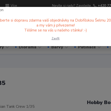
ů
Nevíte si rady? Zavolejte.
+420 77
Více
berte si dopravu zdarma vaší objednávky na Dobříšskou Šelmu 2
a my vám ji přivezeme!
Hledat
Těšíme se na vás u našeho stánku! :-)
Zavřít
ry
Diorama
Barvy
Patinace
35
Hobby Bo