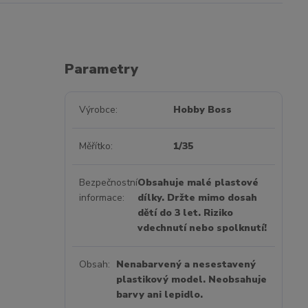
Parametry
Výrobce
Hobby Boss
Měřítko
1/35
Bezpečnostní
Obsahuje malé plastové
informace
dílky. Držte mimo dosah
dětí do 3 let. Riziko
vdechnutí nebo spolknutí!
Obsah
Nenabarvený a nesestavený
plastikový model. Neobsahuje
barvy ani lepidlo.