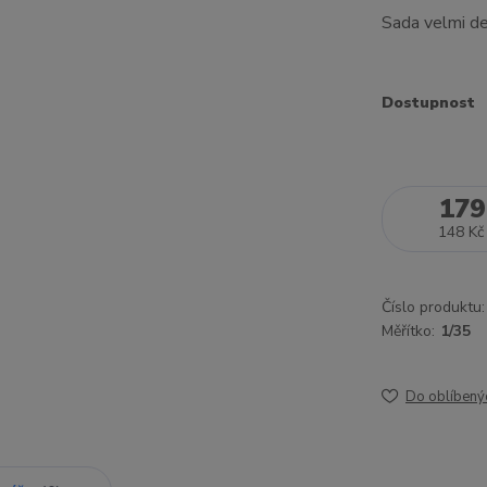
Sada velmi de
Dostupnost
179
148 Kč
Číslo produktu:
Měřítko:
1/35
Do oblíbený