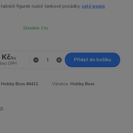
tailních figurek ruské tankové posádky.
celý popis
Skladem 2 ks
 Kč
/
ks
Přidat do košíku
bez DPH
Hobby Boss 84411
Výrobce:
Hobby Boss
ch