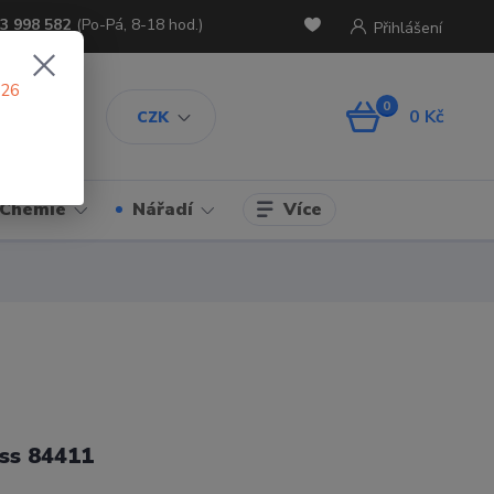
3 998 582
(Po-Pá, 8-18 hod.)
Přihlášení
026
0
0 Kč
CZK
Více
Chemie
Nářadí
ss 84411