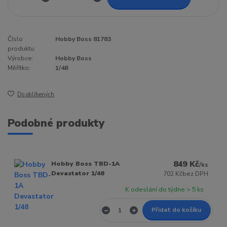
Číslo
Hobby Boss 81783
produktu:
Výrobce:
Hobby Boss
Měřítko:
1/48
Do oblíbených
Podobné produkty
849 Kč
Hobby Boss TBD-1A
/
ks
Devastator 1/48
702 Kč
bez DPH
K odeslání do týdne > 5 ks
Přidat do košíku