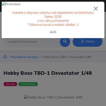
+420 773 998 582
CZK
(Po-Pá, 8-18 hod.)
Vyberte si dopravu zdarma vaší objednávky na Dobříšskou
Šelmu 2026
a my vám ji přivezeme!
0
0 Kč
Těšíme se na vás u našeho stánku! :-)
Zavřít
Menu
Plastikové modely
Hobby Boss TBD-1 Devastator 1/48
Hobby Boss TBD-1 Devastator 1/48
Novinka
TOP produkt