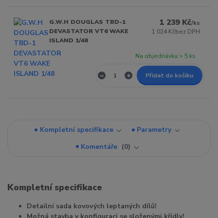
1 239 Kč
G.W.H DOUGLAS TBD-1
/
ks
DEVASTATOR VT6 WAKE
1 024 Kč
bez DPH
ISLAND 1/48
Na objednávku > 5 ks
Přidat do košíku
Kompletní specifikace
Parametry
Komentáře
0
Kompletní specifikace
Detailní sada kovových leptaných dílů!
Možná stavba v konfiguraci se složenými křídly!