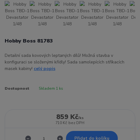
Hobby Boss 81783
Detailní sada kovových leptaných dílů! Možná stavba v
konfiguraci se složenými křídly! Sada samolepících stříkacích
masek kabiny!
celý popis
Dostupnost
Skladem 1 ks
859 Kč
/
ks
710 Kč
bez DPH
Přidat do košíku