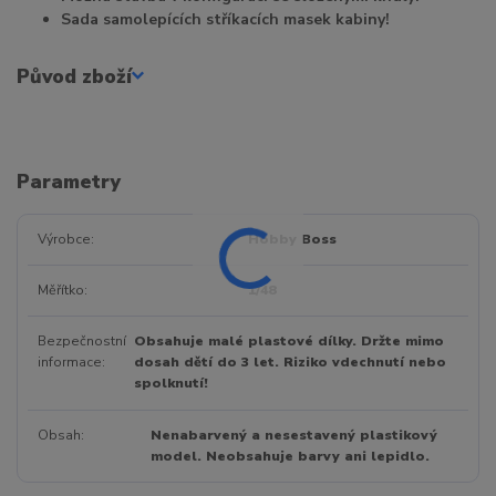
Sada samolepících stříkacích masek kabiny!
Původ zboží
Parametry
Výrobce
Hobby Boss
Měřítko
1/48
Bezpečnostní
Obsahuje malé plastové dílky. Držte mimo
informace
dosah dětí do 3 let. Riziko vdechnutí nebo
spolknutí!
Obsah
Nenabarvený a nesestavený plastikový
model. Neobsahuje barvy ani lepidlo.