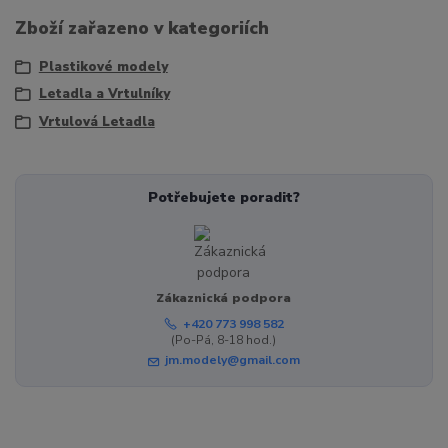
Zboží zařazeno v kategoriích
Plastikové modely
Letadla a Vrtulníky
Vrtulová Letadla
Potřebujete poradit?
Zákaznická podpora
+420 773 998 582
(Po-Pá, 8-18 hod.)
jm.modely@gmail.com