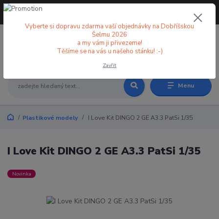
+420 773 998 582
CZK
(Po-Pá, 8-18 hod.)
Vyberte si dopravu zdarma vaší objednávky na Dobříšskou
Šelmu 2026
a my vám ji přivezeme!
0
0 Kč
Těšíme se na vás u našeho stánku! :-)
Zavřít
Menu
Plastikové modely
I Love Kit DINGO 2 GE A3.3 PatSi 1/35
I Love Kit DINGO 2 GE A3.3 PatSi 1/35
Novinka