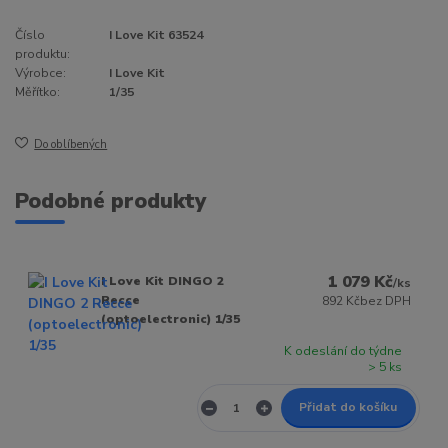
Číslo
I Love Kit 63524
produktu:
Výrobce:
I Love Kit
Měřítko:
1/35
Do oblíbených
Podobné produkty
1 079 Kč
I Love Kit DINGO 2
/
ks
Recce
892 Kč
bez DPH
(optoelectronic) 1/35
K odeslání do týdne
> 5 ks
Přidat do košíku