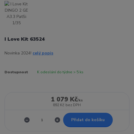
I Love Kit 63524
Novinka 2024!
celý popis
Dostupnost
K odeslání do týdne > 5 ks
1 079 Kč
/
ks
892 Kč
bez DPH
Přidat do košíku