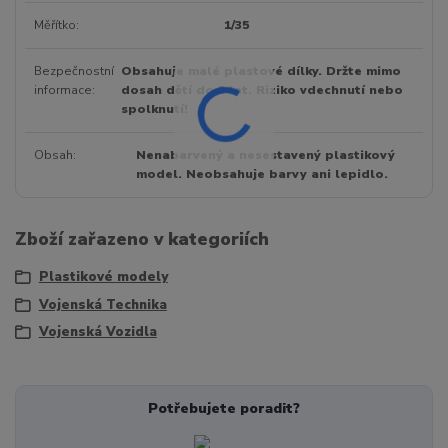
Měřítko
1/35
Bezpečnostní
Obsahuje malé plastové dílky. Držte mimo
informace
dosah dětí do 3 let. Riziko vdechnutí nebo
spolknutí!
Obsah
Nenabarvený a nesestavený plastikový
model. Neobsahuje barvy ani lepidlo.
Zboží zařazeno v kategoriích
Plastikové modely
Vojenská Technika
Vojenská Vozidla
Potřebujete poradit?