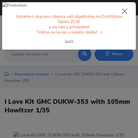
+420 773 998 582
CZK
(Po-Pá, 8-18 hod.)
Vyberte si dopravu zdarma vaší objednávky na Dobříšskou
Šelmu 2026
a my vám ji přivezeme!
0
0 Kč
Těšíme se na vás u našeho stánku! :-)
Zavřít
Menu
Plastikové modely
I Love Kit GMC DUKW-353 with 105mm
Howitzer 1/35
I Love Kit GMC DUKW-353 with 105mm
Howitzer 1/35