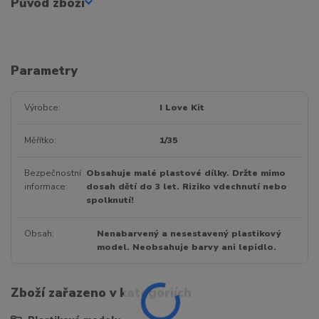
Původ zboží
Parametry
Výrobce
I Love Kit
Měřítko
1/35
Bezpečnostní
Obsahuje malé plastové dílky. Držte mimo
informace
dosah dětí do 3 let. Riziko vdechnutí nebo
spolknutí!
Obsah
Nenabarvený a nesestavený plastikový
model. Neobsahuje barvy ani lepidlo.
Zboží zařazeno v kategoriích