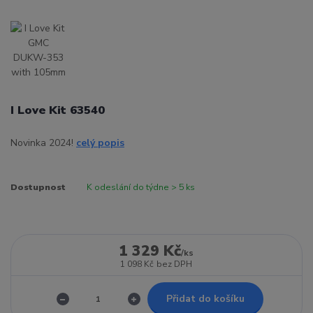
I Love Kit 63540
Novinka 2024!
celý popis
Dostupnost
K odeslání do týdne > 5 ks
1 329 Kč
/
ks
1 098 Kč
bez DPH
Přidat do košíku