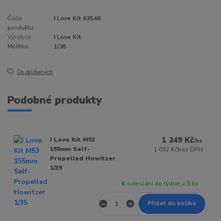
Číslo
I Love Kit 63548
produktu:
Výrobce:
I Love Kit
Měřítko:
1/35
Do oblíbených
Podobné produkty
1 249 Kč
I Love Kit M53
/
ks
155mm Self-
1 032 Kč
bez DPH
Propelled Howitzer
1/35
K odeslání do týdne > 5 ks
Přidat do košíku