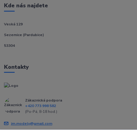
Kde nás najdete
Veská 129
Sezemice (Pardubice)
53304
Kontakty
Zákaznická podpora
+420 773 998 582
(Po-Pá, 8-18 hod.)
jm.modely@gmail.com