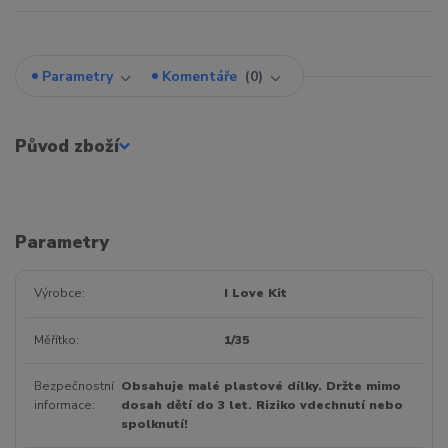
Parametry
Komentáře
0
Původ zboží
Parametry
Výrobce
I Love Kit
Měřítko
1/35
Bezpečnostní
Obsahuje malé plastové dílky. Držte mimo
informace
dosah dětí do 3 let. Riziko vdechnutí nebo
spolknutí!