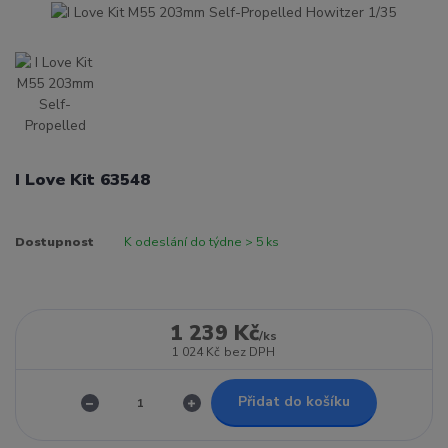
I Love Kit 63548
Dostupnost
K odeslání do týdne > 5 ks
1 239 Kč
/
ks
1 024 Kč
bez DPH
Přidat do košíku