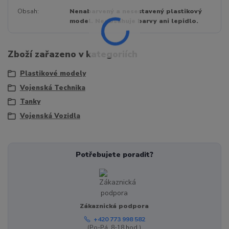
Obsah
Nenabarvený a nesestavený plastikový
model. Neobsahuje barvy ani lepidlo.
Zboží zařazeno v kategoriích
Plastikové modely
Vojenská Technika
Tanky
Vojenská Vozidla
Potřebujete poradit?
Zákaznická podpora
+420 773 998 582
(Po-Pá, 8-18 hod.)