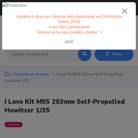
+420 773 998 582
CZK
(Po-Pá, 8-18 hod.)
Vyberte si dopravu zdarma vaší objednávky na Dobříšskou
Šelmu 2026
a my vám ji přivezeme!
0
0 Kč
Těšíme se na vás u našeho stánku! :-)
Zavřít
Menu
Plastikové modely
I Love Kit M55 203mm Self-Propelled
Howitzer 1/35
I Love Kit M55 203mm Self-Propelled
Howitzer 1/35
Novinka