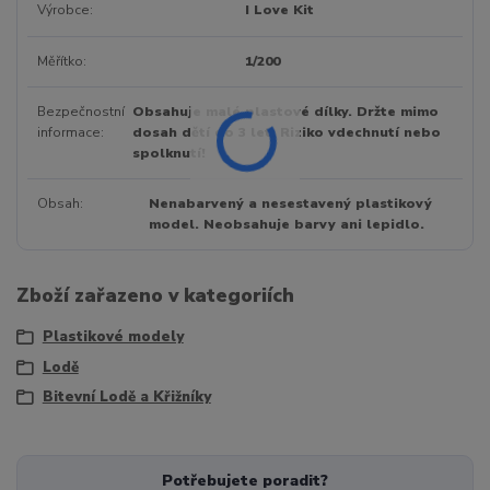
Výrobce
I Love Kit
Měřítko
1/200
Bezpečnostní
Obsahuje malé plastové dílky. Držte mimo
informace
dosah dětí do 3 let. Riziko vdechnutí nebo
spolknutí!
Obsah
Nenabarvený a nesestavený plastikový
model. Neobsahuje barvy ani lepidlo.
Zboží zařazeno v kategoriích
Plastikové modely
Lodě
Bitevní Lodě a Křižníky
Potřebujete poradit?