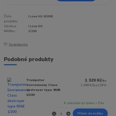
Číslo
I Love Kit 62008
produktu:
Výrobce:
I Love Kit
Měřítko:
1/200
Do oblíbených
Podobné produkty
1 329 Kč
Trumpeter
/
ks
Sovremenny Class
1 098 Kč
bez DPH
destroyer type 956E
1/200
K odeslání do týdne > 5 ks
Přidat do košíku