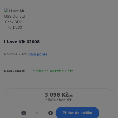
I Love Kit 62008
Novinka 2025!
celý popis
Dostupnost
K odeslání do týdne > 5 ks
3 098 Kč
/
ks
2 560 Kč
bez DPH
Přidat do košíku