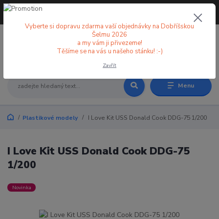
+420 773 998 582
CZK
(Po-Pá, 8-18 hod.)
Vyberte si dopravu zdarma vaší objednávky na Dobříšskou
Šelmu 2026
a my vám ji přivezeme!
0
0 Kč
Těšíme se na vás u našeho stánku! :-)
Zavřít
Menu
Plastikové modely
I Love Kit USS Donald Cook DDG-75 1/200
I Love Kit USS Donald Cook DDG-75
1/200
Novinka