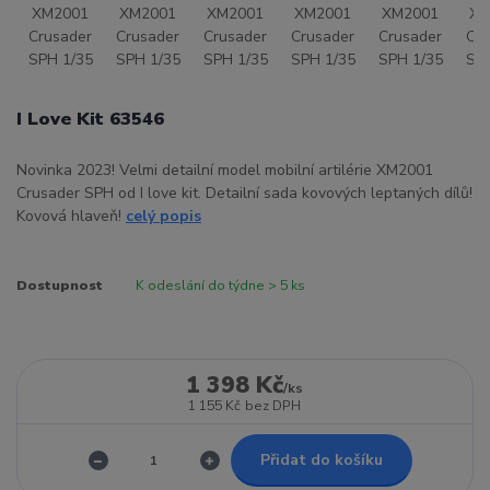
I Love Kit 63546
Novinka 2023! Velmi detailní model mobilní artilérie XM2001
Crusader SPH od I love kit. Detailní sada kovových leptaných dílů!
Kovová hlaveň!
celý popis
Dostupnost
K odeslání do týdne > 5 ks
1 398 Kč
/
ks
1 155 Kč
bez DPH
Přidat do košíku