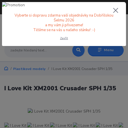
+420 773 998 582
CZK
(Po-Pá, 8-18 hod.)
Vyberte si dopravu zdarma vaší objednávky na Dobříšskou
Šelmu 2026
a my vám ji přivezeme!
0
0 Kč
Těšíme se na vás u našeho stánku! :-)
Zavřít
Menu
Plastikové modely
I Love Kit XM2001 Crusader SPH 1/35
I Love Kit XM2001 Crusader SPH 1/35