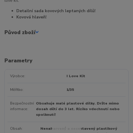
love kit.
Detailní sada kovových leptaných dílů!
Kovová hlaveň!
Původ zboží
Parametry
Výrobce
I Love Kit
Měřítko
1/35
Bezpečnostní
Obsahuje malé plastové dílky. Držte mimo
informace
dosah dětí do 3 let. Riziko vdechnutí nebo
spolknutí!
Obsah
Nenabarvený a nesestavený plastikový