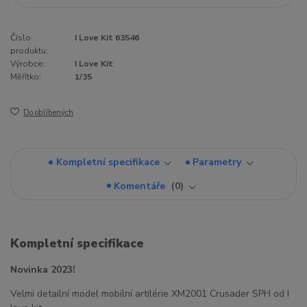
Číslo
I Love Kit 63546
produktu:
Výrobce:
I Love Kit
Měřítko:
1/35
Do oblíbených
Kompletní specifikace
Parametry
Komentáře
0
Kompletní specifikace
Novinka 2023!
Velmi detailní model mobilní artilérie XM2001 Crusader SPH od I