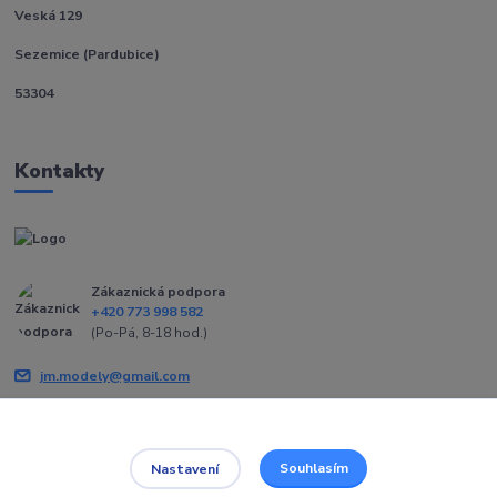
Veská 129
Sezemice (Pardubice)
53304
Kontakty
Zákaznická podpora
+420 773 998 582
(Po-Pá, 8-18 hod.)
jm.modely@gmail.com
Souhlasím
Nastavení