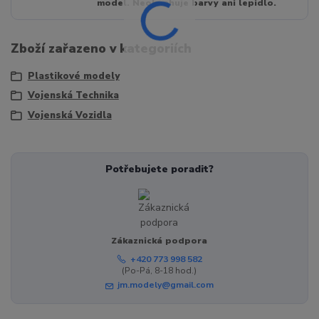
model. Neobsahuje barvy ani lepidlo.
Zboží zařazeno v kategoriích
Plastikové modely
Vojenská Technika
Vojenská Vozidla
Potřebujete poradit?
Zákaznická podpora
+420 773 998 582
(Po-Pá, 8-18 hod.)
jm.modely@gmail.com