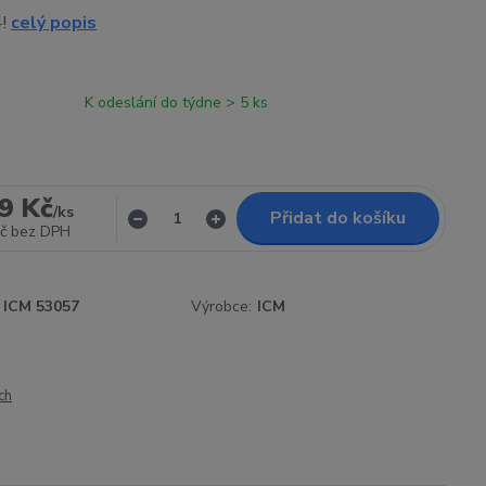
4!
celý popis
K odeslání do týdne > 5 ks
9 Kč
/
ks
Přidat do košíku
č
bez DPH
ICM 53057
Výrobce:
ICM
ch