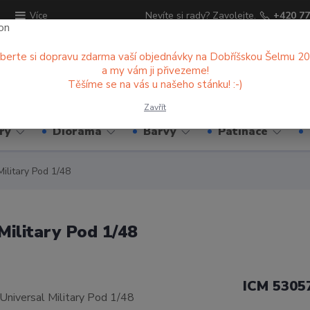
ů
Nevíte si rady? Zavolejte.
+420 77
Více
berte si dopravu zdarma vaší objednávky na Dobříšskou Šelmu 2
a my vám ji přivezeme!
Hledat
Těšíme se na vás u našeho stánku! :-)
Zavřít
ry
Diorama
Barvy
Patinace
ilitary Pod 1/48
ilitary Pod 1/48
ICM 5305