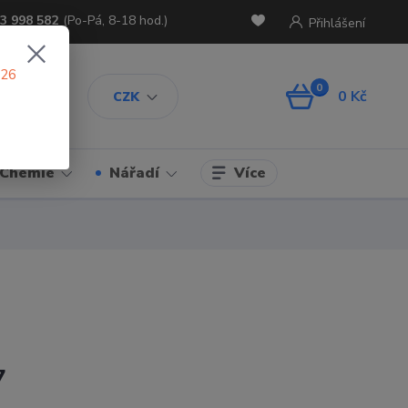
3 998 582
(Po-Pá, 8-18 hod.)
Přihlášení
026
0
0 Kč
CZK
Více
Chemie
Nářadí
7