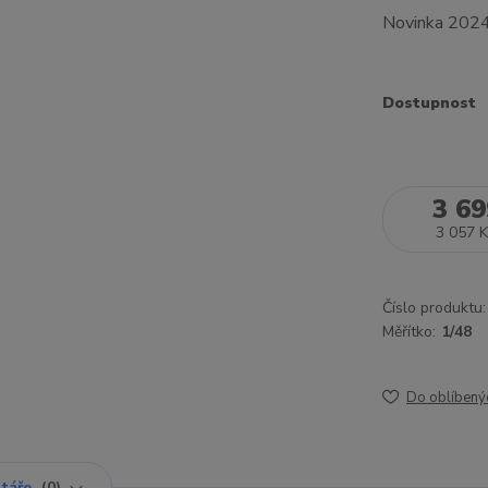
Novinka 202
Dostupnost
3 69
3 057 K
Číslo produktu:
Měřítko:
1/48
Do oblíbený
táře
0