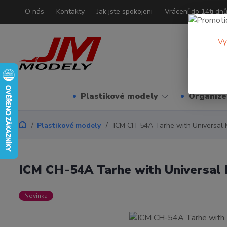
O nás
Kontakty
Jak jste spokojeni
Vrácení do 14ti dn
Vy
Plastikové modely
Organizé
Plastikové modely
ICM CH-54A Tarhe with Universal M
ICM CH-54A Tarhe with Universal M
Novinka