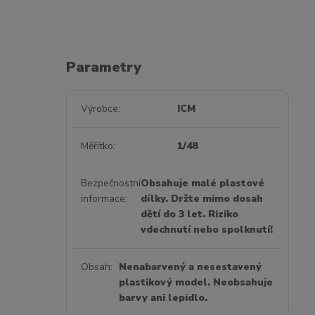
Parametry
Výrobce
ICM
Měřítko
1/48
Bezpečnostní
Obsahuje malé plastové
informace
dílky. Držte mimo dosah
dětí do 3 let. Riziko
vdechnutí nebo spolknutí!
Obsah
Nenabarvený a nesestavený
plastikový model. Neobsahuje
barvy ani lepidlo.