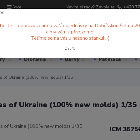
ů
Nevíte si rady? Zavolejte.
+420 77
Více
berte si dopravu zdarma vaší objednávky na Dobříšskou Šelmu 2
a my vám ji přivezeme!
Hledat
Těšíme se na vás u našeho stánku! :-)
Zavřít
ry
Diorama
Barvy
Patinace
s of Ukraine (100% new molds) 1/35
es of Ukraine (100% new molds) 1/35
ICM 3575