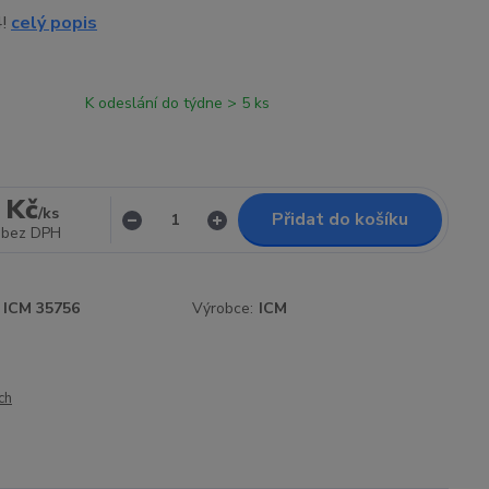
4!
celý popis
K odeslání do týdne > 5 ks
 Kč
/
ks
Přidat do košíku
bez DPH
ICM 35756
Výrobce:
ICM
ch