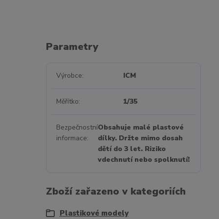
Parametry
Výrobce
ICM
Měřítko
1/35
Bezpečnostní
Obsahuje malé plastové
informace
dílky. Držte mimo dosah
dětí do 3 let. Riziko
vdechnutí nebo spolknutí!
Zboží zařazeno v kategoriích
Plastikové modely