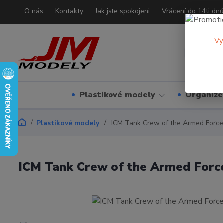
O nás
Kontakty
Jak jste spokojeni
Vrácení do 14ti dn
Vy
Plastikové modely
Organizé
Plastikové modely
ICM Tank Crew of the Armed Force
ICM Tank Crew of the Armed Forc