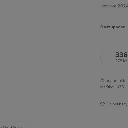
Novinka 202
Dostupnost
336
278 Kč
Číslo produktu:
Měřítko:
1/35
Do oblíbený
táře
0