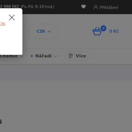
3 998 582
(Po-Pá, 8-18 hod.)
Přihlášení
026
0
0 Kč
CZK
Více
Chemie
Nářadí
6