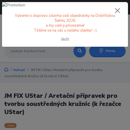
+420 773 998 582
CZK
(Po-Pá, 8-18 hod.)
Vyberte si dopravu zdarma vaší objednávky na Dobříšskou
Šelmu 2026
a my vám ji přivezeme!
0
0 Kč
Těšíme se na vás u našeho stánku! :-)
Zavřít
Menu
Nářadí
JM FIX UStar / Aretační přípravek pro tvorbu
soustředných kružnic (k řezačce UStar)
JM FIX UStar / Aretační přípravek pro
tvorbu soustředných kružnic (k řezačce
UStar)
Akce