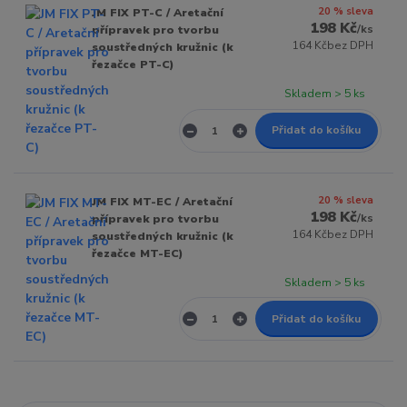
20 % sleva
JM FIX PT-C / Aretační
198 Kč
/
ks
přípravek pro tvorbu
164 Kč
bez DPH
soustředných kružnic (k
řezačce PT-C)
Skladem > 5 ks
Přidat do košíku
20 % sleva
JM FIX MT-EC / Aretační
198 Kč
/
ks
přípravek pro tvorbu
164 Kč
bez DPH
soustředných kružnic (k
řezačce MT-EC)
Skladem > 5 ks
Přidat do košíku