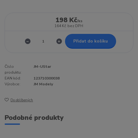
198 Kč
/
ks
164 Kč
bez DPH
Přidat do košíku
Číslo
JM-UStar
produktu:
EAN kód:
123710300038
Výrobce:
JM Modely
Do oblíbených
Podobné produkty