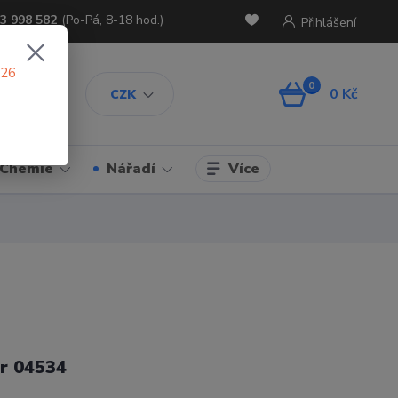
3 998 582
(Po-Pá, 8-18 hod.)
Přihlášení
026
0
0 Kč
CZK
Více
Chemie
Nářadí
r 04534