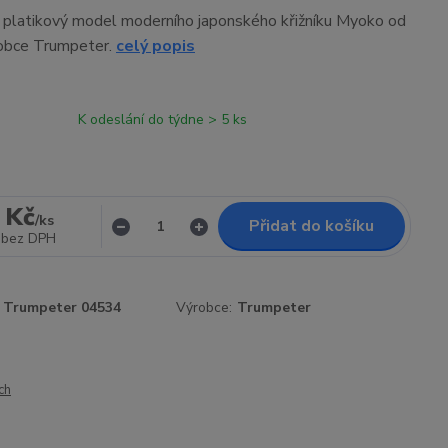
í platikový model moderního japonského křižníku Myoko od
robce Trumpeter.
celý popis
K odeslání do týdne > 5 ks
 Kč
/
ks
Přidat do košíku
bez DPH
Trumpeter 04534
Výrobce:
Trumpeter
ch