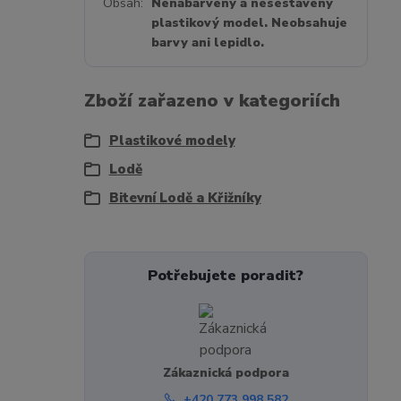
Obsah
Nenabarvený a nesestavený
plastikový model. Neobsahuje
barvy ani lepidlo.
Zboží zařazeno v kategoriích
Plastikové modely
Lodě
Bitevní Lodě a Křižníky
Potřebujete poradit?
Zákaznická podpora
+420 773 998 582