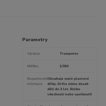
Parametry
Výrobce
Trumpeter
Měřítko
1/350
Bezpečnostní
Obsahuje malé plastové
informace
dílky. Držte mimo dosah
dětí do 3 let. Riziko
vdechnutí nebo spolknutí!