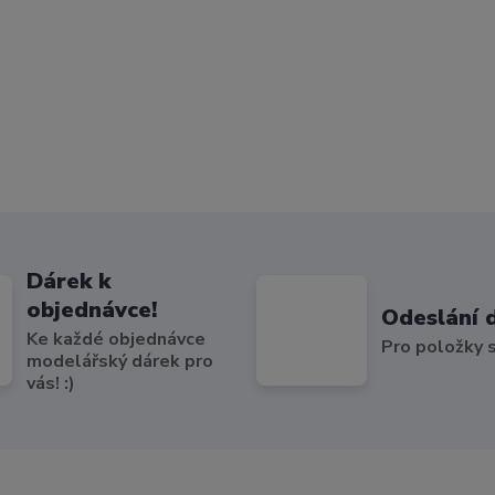
Dárek k
objednávce!
Odeslání 
Ke každé objednávce
Pro položky
modelářský dárek pro
vás! :)