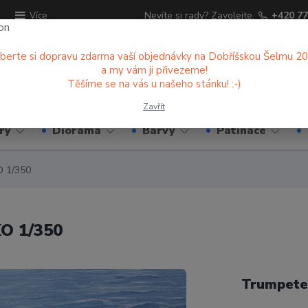
ů
Nevíte si rady? Zavolejte.
+420 77
Více
berte si dopravu zdarma vaší objednávky na Dobříšskou Šelmu 2
a my vám ji přivezeme!
Hledat
Těšíme se na vás u našeho stánku! :-)
Zavřít
ry
Diorama
Barvy
Patinace
 1/350
O 1/350
Trumpete