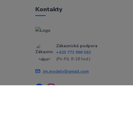
Kontakty
Zákaznická podpora
+420 773 998 582
(Po-Pá, 8-18 hod.)
jm.modely@gmail.com
Vytvořeno na
Eshop-rychle.cz