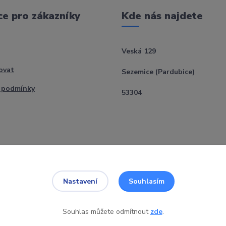
e pro zákazníky
Kde nás najdete
Veská 129
ovat
Sezemice (Pardubice)
 podmínky
53304
Souhlasím
Nastavení
Souhlas můžete odmítnout
zde
.