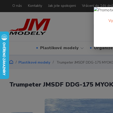
O nás
Kontakty
Jak jste spokojeni
Vrácení do 14ti dn
Vy
Plastikové modely
Organizé
Plastikové modely
Trumpeter JMSDF DDG-175 MYOKO
Trumpeter JMSDF DDG-175 MYOK