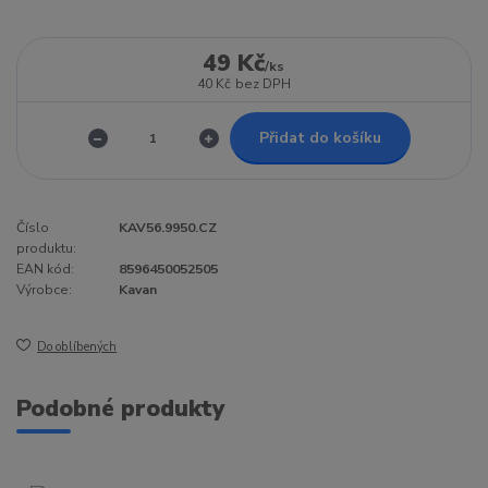
49 Kč
/
ks
40 Kč
bez DPH
Přidat do košíku
Číslo
KAV56.9950.CZ
produktu:
EAN kód:
8596450052505
Výrobce:
Kavan
Do oblíbených
Podobné produkty