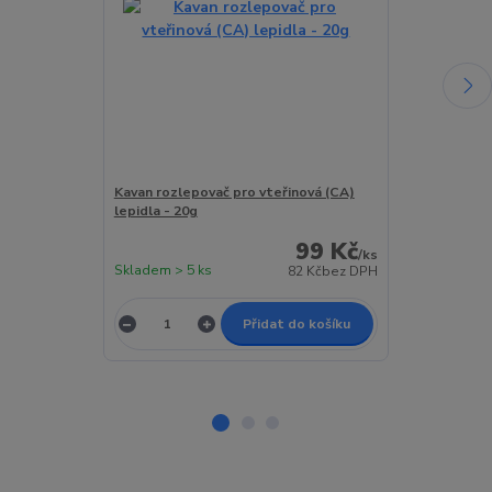
Kavan rozlepovač pro vteřinová (CA)
UStar Přesný 
lepidla - 20g
lepidla (kovov
99 Kč
/
ks
Skladem > 5 ks
Skladem > 5 k
82 Kč
bez DPH
Přidat do košíku