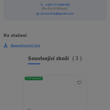
+420 773 998 582
(Po-Pá, 8-18 hod.)
jm.modely@gmail.com
Ke stažení
Bezpečnostní list
Související zboží
3
TOP produkt
TOP produkt
Akce
Novinka