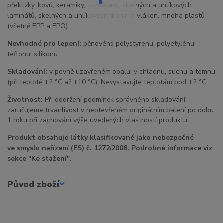
překližky, kovů, keramiky, porcelánu, skelných a uhlíkových
laminátů, skelných a uhlíkových tkanin a vláken, mnoha plastů
(včetně EPP a EPO).
Nevhodné pro lepení:
pěnového polystyrenu, polyetylénu,
teflonu, silikonu.
Skladování:
v pevně uzavřeném obalu, v chladnu, suchu a temnu
(při teplotě +2 °C až +10 °C). Nevystavujte teplotám pod +2 °C.
Životnost:
Při dodržení podmínek správného skladování
zaručujeme trvanlivost v neotevřeném originálním balení po dobu
1 roku při zachování výše uvedených vlastností produktu.
Produkt obsahuje látky klasifikované jako nebezpečné
ve smyslu nařízení (ES) č. 1272/2008. Podrobné informace viz
sekce "Ke stažení".
Původ zboží