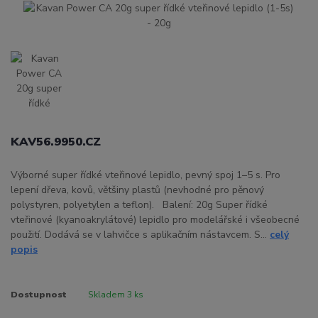
KAV56.9950.CZ
Výborné super řídké vteřinové lepidlo, pevný spoj 1–5 s. Pro
lepení dřeva, kovů, většiny plastů (nevhodné pro pěnový
polystyren, polyetylen a teflon). Balení: 20g Super řídké
vteřinové (kyanoakrylátové) lepidlo pro modelářské i všeobecné
použití. Dodává se v lahvičce s aplikačním nástavcem. S...
celý
popis
Dostupnost
Skladem 3 ks