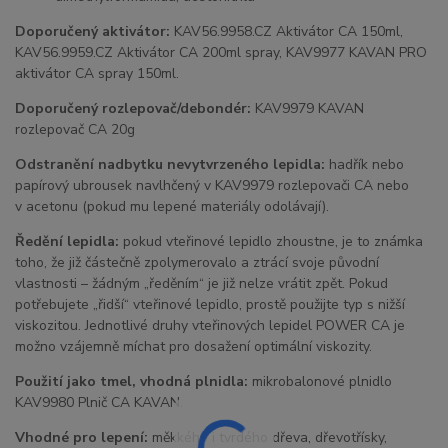
Doporučený aktivátor:
KAV56.9958.CZ Aktivátor CA 150ml,
KAV56.9959.CZ Aktivátor CA 200ml spray, KAV9977 KAVAN PRO
aktivátor CA spray 150ml.
Doporučený rozlepovač/debondér:
KAV9979 KAVAN
rozlepovač CA 20g
Odstranění nadbytku nevytvrzeného lepidla:
hadřík nebo
papírový ubrousek navlhčený v KAV9979 rozlepovači CA nebo
v acetonu (pokud mu lepené materiály odolávají).
Ředění lepidla:
pokud vteřinové lepidlo zhoustne, je to známka
toho, že již částečně zpolymerovalo a ztrácí svoje původní
vlastnosti – žádným „ředěním“ je již nelze vrátit zpět. Pokud
potřebujete „řidší“ vteřinové lepidlo, prostě použijte typ s nižší
viskozitou. Jednotlivé druhy vteřinových lepidel POWER CA je
možno vzájemně míchat pro dosažení optimální viskozity.
Použití jako tmel, vhodná plnidla:
mikrobalonové plnidlo
KAV9980 Plnič CA KAVAN.
Vhodné pro lepení:
měkkého i tvrdého dřeva, dřevotřísky,