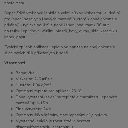
nástavcem.
Super řídké vteřinové lepidlo s velmi nízkou viskozitou je ideální
pro lepení nesavých i savých materiálů, které k sobě dokonale
přiléhají – typické použití je např. lepení pneumatik RC aut
na ráfky. Lepí dřevo, většinu plastů, kovy, gumu, sklo, keramiku,
korek, papír.
Typický způsob aplikace: lepidlo se nanese na spoj dokonale
slícovaných dílů přiložených k sobě.
Vlastnosti
Barva: čirá
Viskozita: 2–6 mPa.s
Hustota: 1,04 g/cm³
Optimální teplota pro aplikaci: 23 °C
Doba vytvrzení (závisí na teplotě a charakteru lepených
materiálů): 1–15 s
Plné vytvrzení: 24 h
Optimální šířka štěrbiny mezi lepenými díly: nulová
Vytvrzené lepidlo je rozpustné v: acetonu,
dimethylformamidu, acetonitrilu