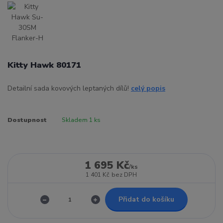
Kitty Hawk 80171
Detailní sada kovových leptaných dílů!
celý popis
Dostupnost
Skladem 1 ks
1 695 Kč
/
ks
1 401 Kč
bez DPH
Přidat do košíku