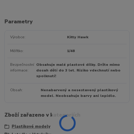
Parametry
Výrobce
Kitty Hawk
Měřítko
1/48
Bezpečnostní
Obsahuje malé plastové dílky. Držte mimo
informace
dosah dětí do 3 let. Riziko vdechnutí nebo
spolknutí!
Obsah
Nenabarvený a nesestavený plastikový
model. Neobsahuje barvy ani lepidlo.
Zboží zařazeno v kategoriích
Plastikové modely