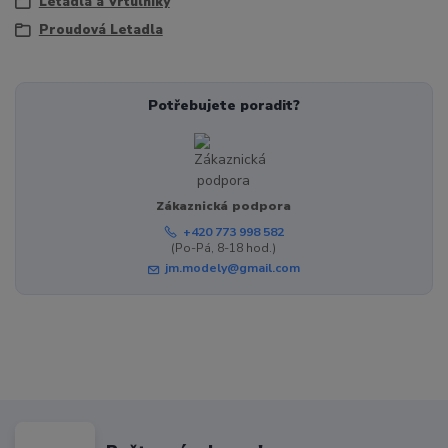
Letadla a Vrtulníky
Proudová Letadla
Potřebujete poradit?
Zákaznická podpora
+420 773 998 582
(Po-Pá, 8-18 hod.)
jm.modely@gmail.com