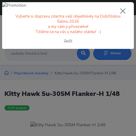
+420 773 998 582
CZK
(Po-Pá, 8-18 hod.)
Vyberte si dopravu zdarma vaší objednávky na Dobříšskou
Šelmu 2026
a my vám ji přivezeme!
0
0 Kč
Těšíme se na vás u našeho stánku! :-)
Zavřít
Menu
Plastikové modely
Kitty Hawk Su-30SM Flanker-H 1/48
Kitty Hawk Su-30SM Flanker-H 1/48
TOP produkt