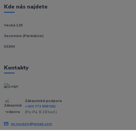
Kde nás najdete
Veská 129
Sezemice (Pardubice)
53304
Kontakty
Zákaznická podpora
+420 773 998 582
(Po-Pá, 8-18 hod.)
jm.modely@gmail.com