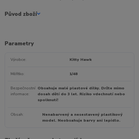
Původ zboží
Parametry
Výrobce
Kitty Hawk
Měřítko
1/48
Bezpečnostní
Obsahuje malé plastové dílky. Držte mimo
informace
dosah dětí do 3 let. Riziko vdechnutí nebo
spolknutí!
Obsah
Nenabarvený a nesestavený plastikový
model. Neobsahuje barvy ani lepidlo.