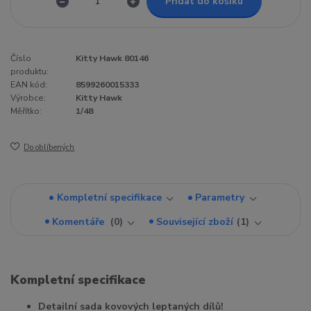
Přidat do košíku
Číslo
Kitty Hawk 80146
produktu:
EAN kód:
8599260015333
Výrobce:
Kitty Hawk
Měřítko:
1/48
Do oblíbených
Kompletní specifikace
Parametry
Komentáře
0
Související zboží
1
Kompletní specifikace
Detailní sada kovových leptaných dílů!