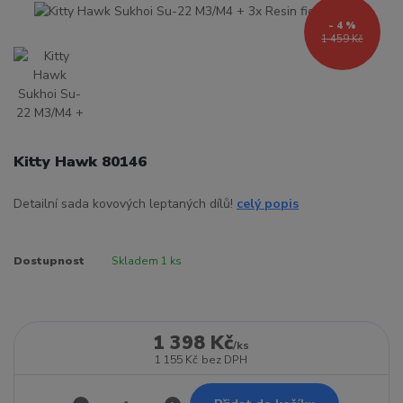
- 4 %
1 459 Kč
Kitty Hawk 80146
Detailní sada kovových leptaných dílů!
celý popis
Dostupnost
Skladem 1 ks
1 398 Kč
/
ks
1 155 Kč
bez DPH