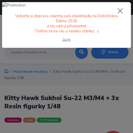
+420 773 998 582
CZK
(Po-Pá, 8-18 hod.)
Vyberte si dopravu zdarma vaší objednávky na Dobříšskou
Šelmu 2026
a my vám ji přivezeme!
0
0 Kč
Těšíme se na vás u našeho stánku! :-)
Zavřít
Menu
Plastikové modely
Kitty Hawk Sukhoi Su-22 M3/M4 + 3x Resin
figurky 1/48
Kitty Hawk Sukhoi Su-22 M3/M4 + 3x
Resin figurky 1/48
Novinka
Akce
TOP produkt