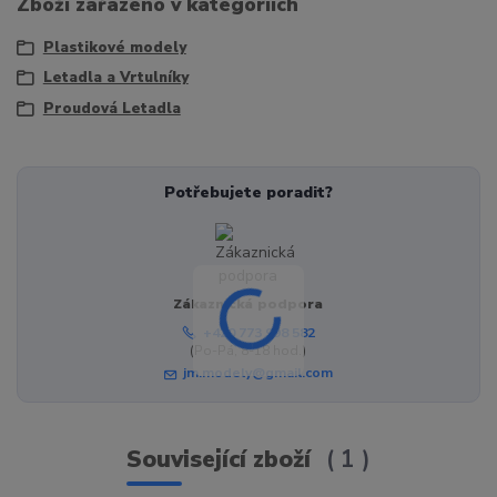
Zboží zařazeno v kategoriích
Plastikové modely
Letadla a Vrtulníky
Proudová Letadla
Potřebujete poradit?
Zákaznická podpora
+420 773 998 582
(Po-Pá, 8-18 hod.)
jm.modely@gmail.com
Související zboží
1