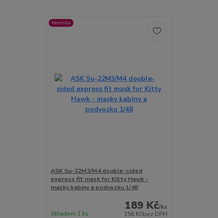
Novinka
ASK Su-22M3/M4 double-sided
express fit mask for Kitty Hawk -
masky kabiny a podvozku 1/48
189 Kč
/
ks
Skladem 1 ks
156 Kč
bez DPH