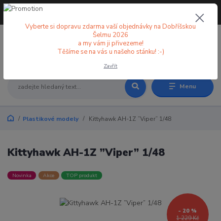
+420 773 998 582
CZK
(Po-Pá, 8-18 hod.)
Vyberte si dopravu zdarma vaší objednávky na Dobříšskou
Šelmu 2026
a my vám ji přivezeme!
0
0 Kč
Těšíme se na vás u našeho stánku! :-)
Zavřít
Menu
Plastikové modely
Kittyhawk AH-1Z ”Viper” 1/48
Kittyhawk AH-1Z ”Viper” 1/48
Novinka
Akce
TOP produkt
- 20 %
1 229 Kč