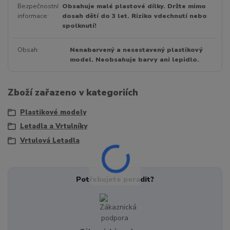
Bezpečnostní
Obsahuje malé plastové dílky. Držte mimo
informace
dosah dětí do 3 let. Riziko vdechnutí nebo
spolknutí!
Obsah
Nenabarvený a nesestavený plastikový
model. Neobsahuje barvy ani lepidlo.
Zboží zařazeno v kategoriích
Plastikové modely
Letadla a Vrtulníky
Vrtulová Letadla
Potřebujete poradit?