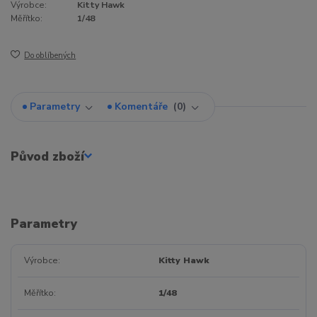
Výrobce:
Kitty Hawk
Měřítko:
1/48
Do oblíbených
Parametry
Komentáře
0
Původ zboží
Parametry
Výrobce
Kitty Hawk
Měřítko
1/48