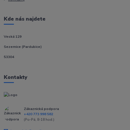
Kde nás najdete
Veská 129
Sezemice (Pardubice)
53304
Kontakty
Zákaznická podpora
+420 773 998 582
(Po-Pá, 8-18 hod.)