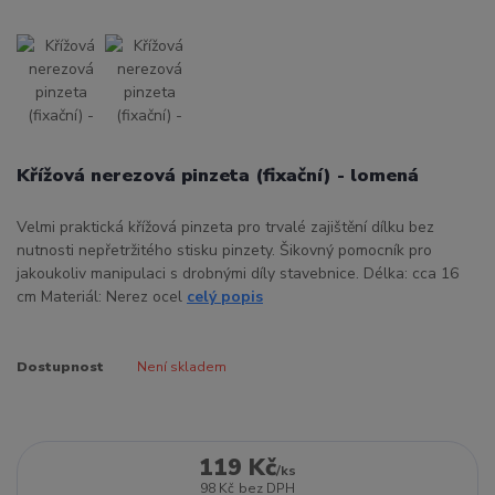
Křížová nerezová pinzeta (fixační) - lomená
Velmi praktická křížová pinzeta pro trvalé zajištění dílku bez
nutnosti nepřetržitého stisku pinzety. Šikovný pomocník pro
jakoukoliv manipulaci s drobnými díly stavebnice. Délka: cca 16
cm Materiál: Nerez ocel
celý popis
Dostupnost
Není skladem
119 Kč
/
ks
98 Kč
bez DPH