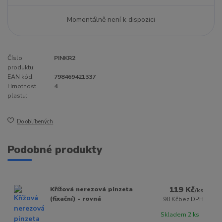
Momentálně není k dispozici
Číslo
PINKR2
produktu:
EAN kód:
798469421337
Hmotnost
4
plastu:
Do oblíbených
Podobné produkty
119 Kč
Křížová nerezová pinzeta
/
ks
(fixační) - rovná
98 Kč
bez DPH
Skladem 2 ks