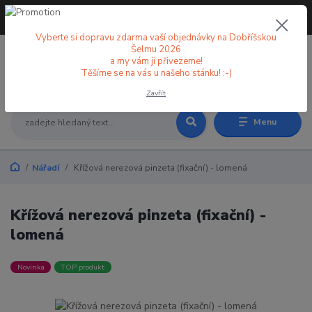
+420 773 998 582
CZK
(Po-Pá, 8-18 hod.)
Vyberte si dopravu zdarma vaší objednávky na Dobříšskou
Šelmu 2026
a my vám ji přivezeme!
0
0 Kč
Těšíme se na vás u našeho stánku! :-)
Zavřít
Menu
Nářadí
Křížová nerezová pinzeta (fixační) - lomená
Křížová nerezová pinzeta (fixační) -
lomená
Novinka
TOP produkt