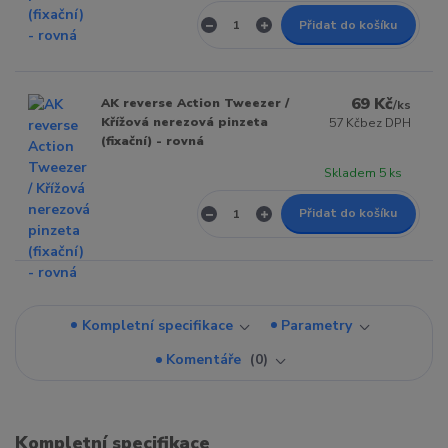
Přidat do košíku
69 Kč
AK reverse Action Tweezer /
/
ks
Křížová nerezová pinzeta
57 Kč
bez DPH
(fixační) - rovná
Skladem 5 ks
Přidat do košíku
Kompletní specifikace
Parametry
Komentáře
0
Kompletní specifikace