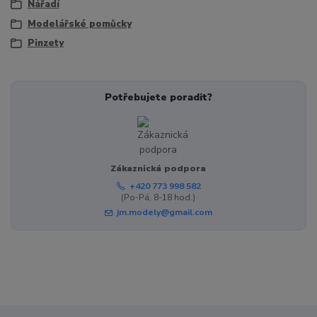
Nářadí
Modelářské pomůcky
Pinzety
Potřebujete poradit?
Zákaznická podpora
+420 773 998 582
(Po-Pá, 8-18 hod.)
jm.modely@gmail.com