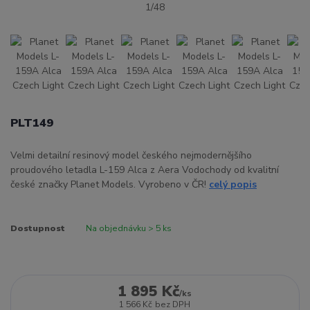
PLT149
Velmi detailní resinový model českého nejmodernějšího
proudového letadla L-159 Alca z Aera Vodochody od kvalitní
české značky Planet Models. Vyrobeno v ČR!
celý popis
Dostupnost
Na objednávku > 5 ks
1 895 Kč
/
ks
1 566 Kč
bez DPH