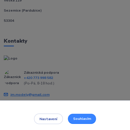
Veská 129
Sezemice (Pardubice)
53304
Kontakty
Zákaznická podpora
+420 773 998 582
(Po-Pá, 8-18 hod.)
jm.modely@gmail.com
Souhlasím
Nastavení