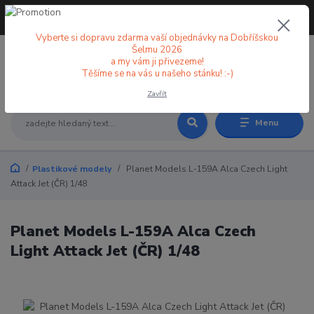
+420 773 998 582
CZK
(Po-Pá, 8-18 hod.)
Vyberte si dopravu zdarma vaší objednávky na Dobříšskou
Šelmu 2026
a my vám ji přivezeme!
0
0 Kč
Těšíme se na vás u našeho stánku! :-)
Zavřít
Menu
Plastikové modely
Planet Models L-159A Alca Czech Light
Attack Jet (ČR) 1/48
Planet Models L-159A Alca Czech
Light Attack Jet (ČR) 1/48