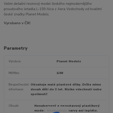
Velmi detailní resinový model českého nejmodernějšího
proudového letadla L-159 Alca z Aera Vodochody od kvalitní
české značky Planet Models.
Vyrobeno v ČR!
Parametry
Výrobce
Planet Models
Měřítko
1/48
Bezpečnostní
Obsahuje malé plastové dílky. Držte mimo
informace
dosah dětí do 3 let. Riziko vdechnutí nebo
spolknutí!
Obsah
Nenabarvený a nesestavený plastikový
model. Neobsahuje barvy ani lepidlo.