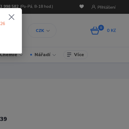
3 998 582
(Po-Pá, 8-18 hod.)
Přihlášení
026
0
0 Kč
CZK
Více
Chemie
Nářadí
39