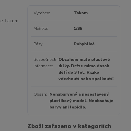
Výrobce
Takom
ce Takom.
Měřítko
1/35
Pásy
Pohyblivé
Bezpečnostní
Obsahuje malé plastové
informace
dílky. Držte mimo dosah
dětí do 3 let. Riziko
vdechnutí nebo spolknutí!
Obsah
Nenabarvený a nesestavený
plastikový model. Neobsahuje
barvy ani lepidlo.
Zboží zařazeno v kategoriích