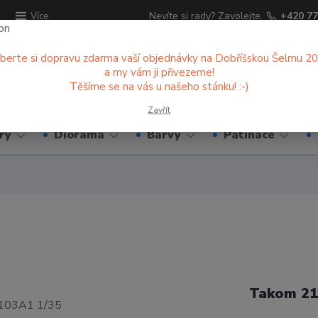
ů
Nevíte si rady? Zavolejte.
+420 77
Více
berte si dopravu zdarma vaší objednávky na Dobříšskou Šelmu 2
a my vám ji přivezeme!
Hledat
Těšíme se na vás u našeho stánku! :-)
Zavřít
ry
Diorama
Barvy
Patinace
Takom 21