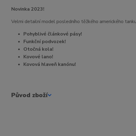
Novinka 2023!
Velmi detailní model posledního těžkého amerického tan
Pohyblivé článkové pásy!
Funkční podvozek!
Otočná kola!
Kovové lano!
Kovová hlaveň kanónu!
Původ zboží