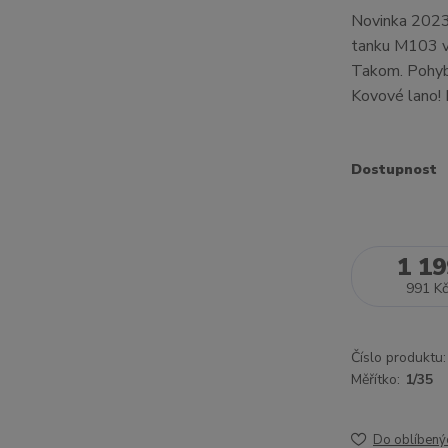
Novinka 2023!
tanku M103 v
Takom. Pohybl
Kovové lano!
Dostupnost
1 19
991 Kč
Číslo produktu:
Měřítko:
1/35
Do oblíbený