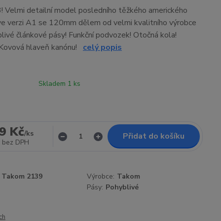
 Velmi detailní model posledního těžkého amerického
e verzi A1 se 120mm dělem od velmi kvalitního výrobce
ivé článkové pásy! Funkční podvozek! Otočná kola!
 Kovová hlaveň kanónu!
celý popis
Skladem 1 ks
9 Kč
/
ks
Přidat do košíku
bez DPH
Takom 2139
Výrobce:
Takom
Pásy:
Pohyblivé
ch