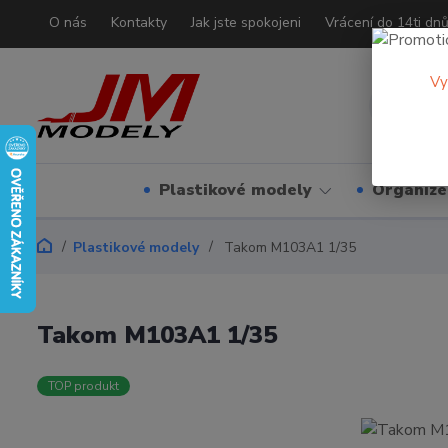
O nás
Kontakty
Jak jste spokojeni
Vrácení do 14ti dn
Vy
Plastikové modely
Organizé
Plastikové modely
Takom M103A1 1/35
Takom M103A1 1/35
TOP produkt