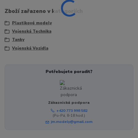
Zboží zařazeno v kategoriích
Plastikové modely
Vojenská Technika
Tanky
Vojenská Vozidla
Potřebujete poradit?
Zákaznická podpora
+420 773 998 582
(Po-Pá, 8-18 hod.)
jm.modely@gmail.com