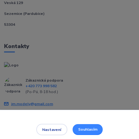
Veská 129
Sezemice (Pardubice)
53304
Kontakty
Zákaznická podpora
+420 773 998 582
(Po-Pá, 8-18 hod.)
jm.modely@gmail.com
Souhlasím
Nastavení