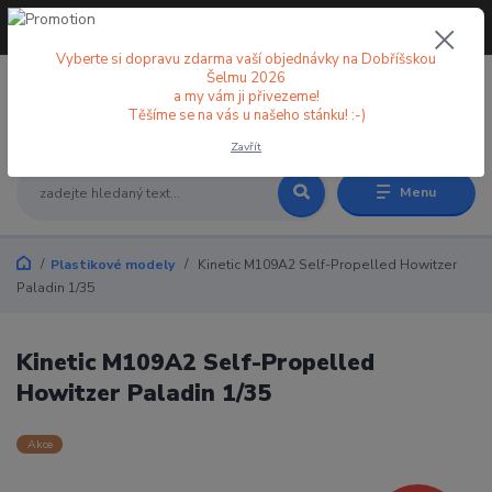
+420 773 998 582
CZK
(Po-Pá, 8-18 hod.)
Vyberte si dopravu zdarma vaší objednávky na Dobříšskou
Šelmu 2026
a my vám ji přivezeme!
0
0 Kč
Těšíme se na vás u našeho stánku! :-)
Zavřít
Menu
Plastikové modely
Kinetic M109A2 Self-Propelled Howitzer
Paladin 1/35
Kinetic M109A2 Self-Propelled
Howitzer Paladin 1/35
Akce