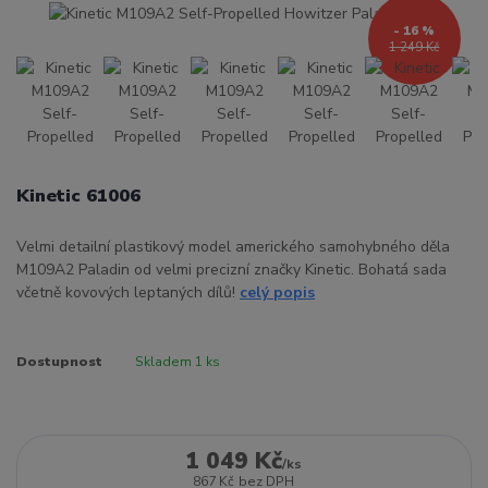
- 16 %
1 249 Kč
Kinetic 61006
Velmi detailní plastikový model amerického samohybného děla
M109A2 Paladin od velmi precizní značky Kinetic. Bohatá sada
včetně kovových leptaných dílů!
celý popis
Dostupnost
Skladem 1 ks
1 049 Kč
/
ks
867 Kč
bez DPH