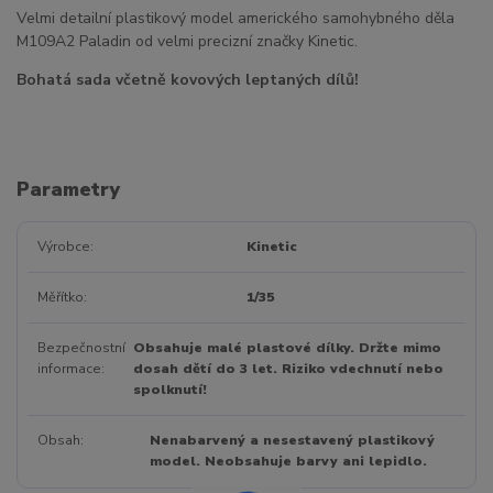
Velmi detailní plastikový model amerického samohybného děla
M109A2 Paladin od velmi precizní značky Kinetic.
Bohatá sada včetně kovových leptaných dílů!
Parametry
Výrobce
Kinetic
Měřítko
1/35
Bezpečnostní
Obsahuje malé plastové dílky. Držte mimo
informace
dosah dětí do 3 let. Riziko vdechnutí nebo
spolknutí!
Obsah
Nenabarvený a nesestavený plastikový
model. Neobsahuje barvy ani lepidlo.