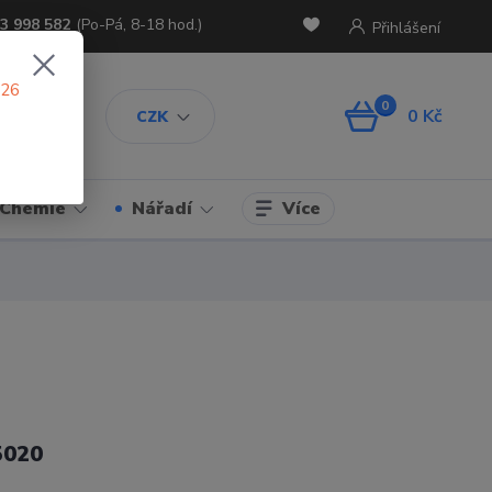
3 998 582
(Po-Pá, 8-18 hod.)
Přihlášení
026
0
0 Kč
CZK
Více
Chemie
Nářadí
5020