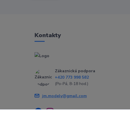
Kontakty
Zákaznická podpora
+420 773 998 582
(Po-Pá, 8-18 hod.)
jm.modely@gmail.com