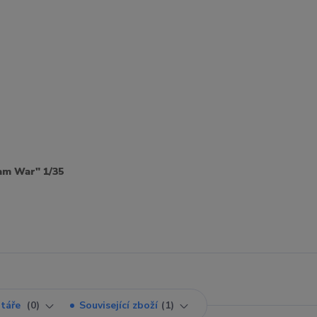
am War" 1/35
táře
0
Související zboží
1