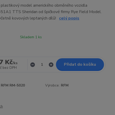
í plastikový model amerického obrněného vozidla
A1 TTS Sheridan od špičkové firmy Rye Field Model.
včetně kovových leptaných dílů!
celý popis
Skladem 1 ks
7 Kč
/
ks
Přidat do košíku
č
bez DPH
RFM RM-5020
Výrobce:
RFM
ch