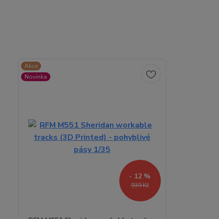
Akce
Novinka
- 12 %
939 Kč