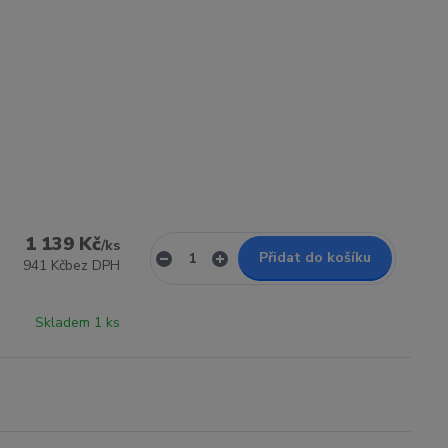
1 139 Kč
/
ks
Přidat do košíku
941 Kč
bez DPH
Skladem 1 ks