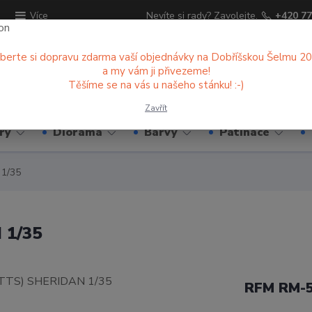
ů
Nevíte si rady? Zavolejte.
+420 77
Více
berte si dopravu zdarma vaší objednávky na Dobříšskou Šelmu 2
a my vám ji přivezeme!
Hledat
Těšíme se na vás u našeho stánku! :-)
Zavřít
ry
Diorama
Barvy
Patinace
1/35
 1/35
RFM RM-