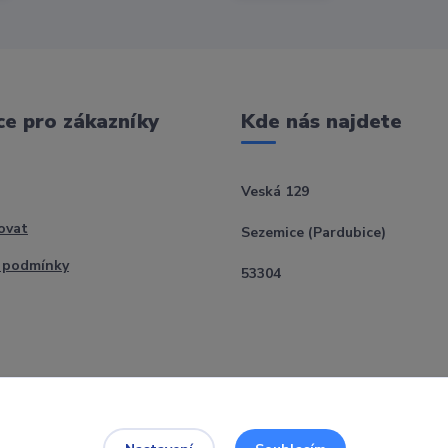
e pro zákazníky
Kde nás najdete
Veská 129
ovat
Sezemice (Pardubice)
 podmínky
53304