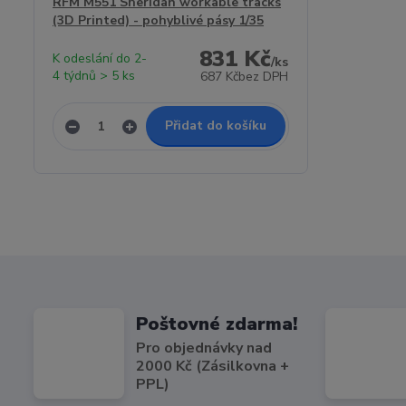
RFM M551 Sheridan workable tracks
(3D Printed) - pohyblivé pásy 1/35
831 Kč
K odeslání do 2-
/
ks
4 týdnů > 5 ks
687 Kč
bez DPH
Přidat do košíku
Poštovné zdarma!
Pro objednávky nad
2000 Kč (Zásilkovna +
PPL)