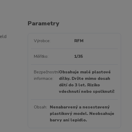
Parametry
eld
Výrobce
RFM
Měřítko
1/35
Bezpečnostní
Obsahuje malé plastové
informace
dílky. Držte mimo dosah
dětí do 3 let. Riziko
vdechnutí nebo spolknutí!
Obsah
Nenabarvený a nesestavený
plastikový model. Neobsahuje
barvy ani lepidlo.