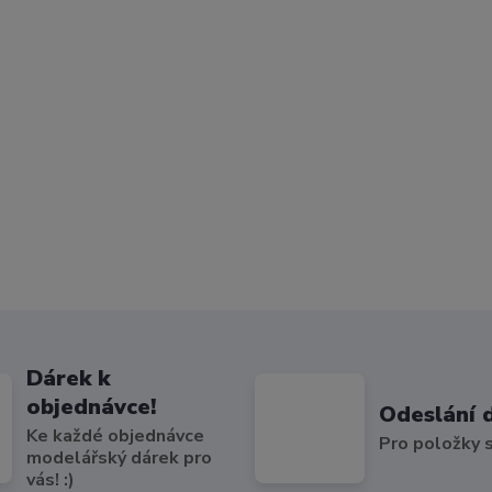
Dárek k
objednávce!
Odeslání 
Ke každé objednávce
Pro položky
modelářský dárek pro
vás! :)