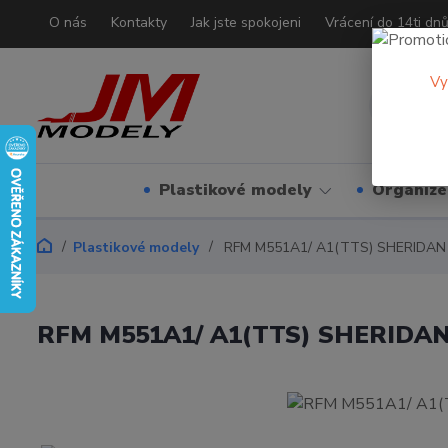
O nás
Kontakty
Jak jste spokojeni
Vrácení do 14ti dn
Vy
Plastikové modely
Organizé
Plastikové modely
RFM M551A1/ A1(TTS) SHERIDAN 
RFM M551A1/ A1(TTS) SHERIDAN