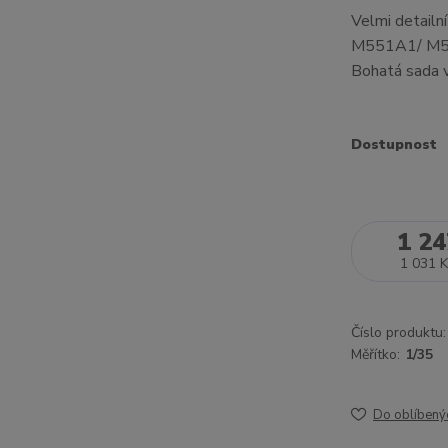
Velmi detailn
M551A1/ M551
Bohatá sada 
Dostupnost
1 24
1 031 K
Číslo produktu:
Měřítko:
1/35
Do oblíbený