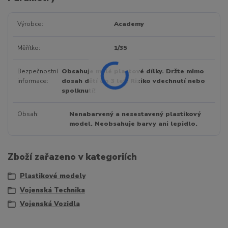
Výrobce
Academy
Měřítko
1/35
Bezpečnostní
Obsahuje malé plastové dílky. Držte mimo
informace
dosah dětí do 3 let. Riziko vdechnutí nebo
spolknutí!
Obsah
Nenabarvený a nesestavený plastikový
model. Neobsahuje barvy ani lepidlo.
Zboží zařazeno v kategoriích
Plastikové modely
Vojenská Technika
Vojenská Vozidla