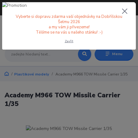
+420 773 998 582
CZK
(Po-Pá, 8-18 hod.)
Vyberte si dopravu zdarma vaší objednávky na Dobříšskou
Šelmu 2026
a my vám ji přivezeme!
0
0 Kč
Těšíme se na vás u našeho stánku! :-)
Zavřít
Menu
Plastikové modely
Academy M966 TOW Missile Carrier 1/35
Academy M966 TOW Missile Carrier
1/35