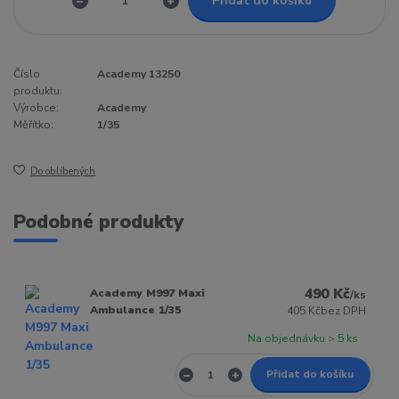
Přidat do košíku
Číslo
Academy 13250
produktu:
Výrobce:
Academy
Měřítko:
1/35
Do oblíbených
Podobné produkty
490 Kč
Academy M997 Maxi
/
ks
Ambulance 1/35
405 Kč
bez DPH
Na objednávku > 5 ks
Přidat do košíku