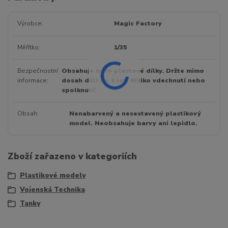
Výrobce
Magic Factory
Měřítko
1/35
Bezpečnostní
Obsahuje malé plastové dílky. Držte mimo
informace
dosah dětí do 3 let. Riziko vdechnutí nebo
spolknutí!
Obsah
Nenabarvený a nesestavený plastikový
model. Neobsahuje barvy ani lepidlo.
Zboží zařazeno v kategoriích
Plastikové modely
Vojenská Technika
Tanky