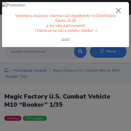
+420 773 998 582
CZK
(Po-Pá, 8-18 hod.)
Vyberte si dopravu zdarma vaší objednávky na Dobříšskou
Šelmu 2026
a my vám ji přivezeme!
0
0 Kč
Těšíme se na vás u našeho stánku! :-)
Zavřít
Menu
Plastikové modely
Magic Factory U.S. Combat Vehicle M10
“Booker” 1/35
Magic Factory U.S. Combat Vehicle
M10 “Booker” 1/35
Novinka
TOP produkt