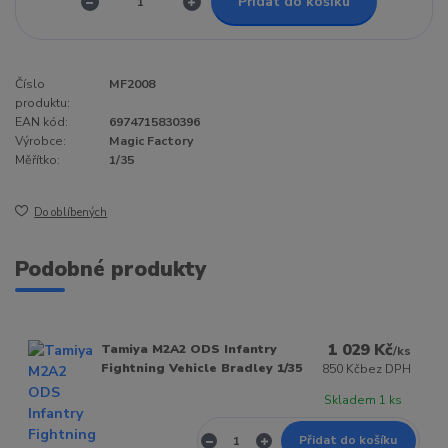
Přidat do košíku
Číslo
MF2008
produktu:
EAN kód:
6974715830396
Výrobce:
Magic Factory
Měřítko:
1/35
Do oblíbených
Podobné produkty
1 029 Kč
Tamiya M2A2 ODS Infantry
/
ks
Fightning Vehicle Bradley 1/35
850 Kč
bez DPH
Skladem 1 ks
Přidat do košíku