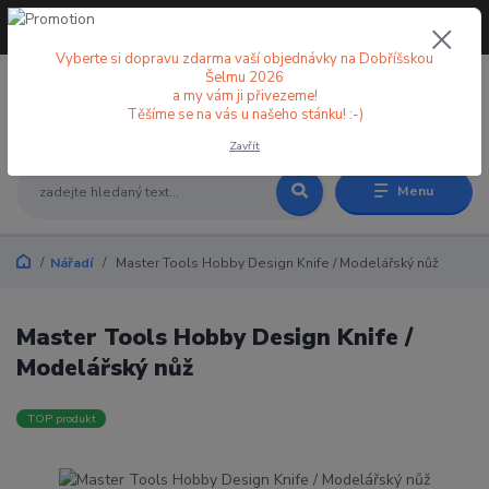
+420 773 998 582
CZK
(Po-Pá, 8-18 hod.)
Vyberte si dopravu zdarma vaší objednávky na Dobříšskou
Šelmu 2026
a my vám ji přivezeme!
0
0 Kč
Těšíme se na vás u našeho stánku! :-)
Zavřít
Menu
Nářadí
Master Tools Hobby Design Knife / Modelářský nůž
Master Tools Hobby Design Knife /
Modelářský nůž
TOP produkt