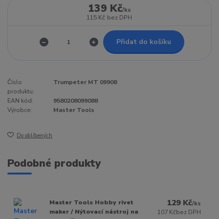
139 Kč
/
ks
115 Kč
bez DPH
Přidat do košíku
Číslo
Trumpeter MT 09908
produktu:
EAN kód:
9580208099088
Výrobce:
Master Tools
Do oblíbených
Podobné produkty
129 Kč
Master Tools Hobby rivet
/
ks
maker / Nýtovací nástroj na
107 Kč
bez DPH