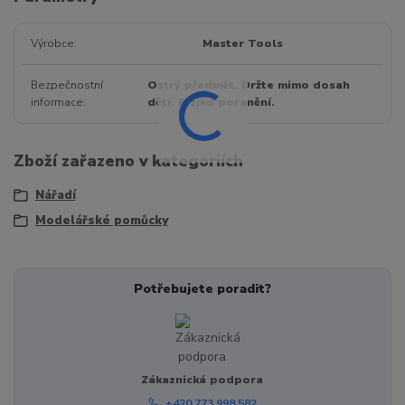
Výrobce
Master Tools
Bezpečnostní
Ostrý předmět. Držte mimo dosah
informace
dětí. Riziko poranění.
Zboží zařazeno v kategoriích
Nářadí
Modelářské pomůcky
Potřebujete poradit?
Zákaznická podpora
+420 773 998 582