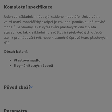
Kompletní specifikace
Jeden ze základních nástrojů každého modeláře. Univerzální,
velmi ostrý, modelářský skalpel je základní pomůckou při stavbě
modelů. Je vhodný jak k vyřezávání plastových dílů z plata
stavebnice, tak k základnímu začišťování přebytečných otřepů,
ale i k prohlůbování rytí, nebo k samotné úpravě tvaru plastových
dílů.
Obsah balení:
Plastové madlo
5 vyměnitelných čepelí
Původ zboží
Parametry