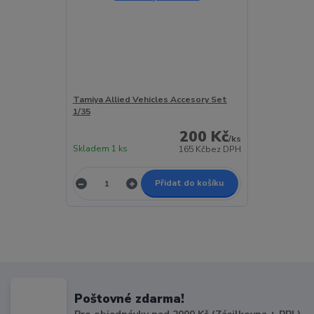
Tamiya Allied Vehicles Accesory Set
1/35
200 Kč
/
ks
Skladem 1 ks
165 Kč
bez DPH
Přidat do košíku
Poštovné zdarma!