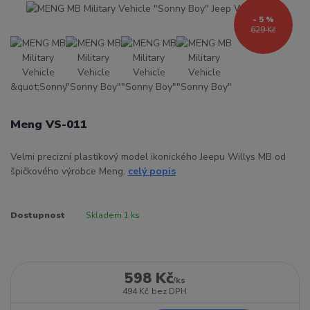
- 5 %
629 Kč
Meng VS-011
Velmi precizní plastikový model ikonického Jeepu Willys MB od
špičkového výrobce Meng.
celý popis
Dostupnost
Skladem 1 ks
598 Kč
/
ks
494 Kč
bez DPH