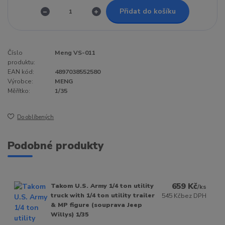
Přidat do košíku
Číslo
Meng VS-011
produktu:
EAN kód:
4897038552580
Výrobce:
MENG
Měřítko:
1/35
Do oblíbených
Podobné produkty
659 Kč
Takom U.S. Army 1/4 ton utility
/
ks
truck with 1/4 ton utility trailer
545 Kč
bez DPH
& MP figure (souprava Jeep
Willys) 1/35