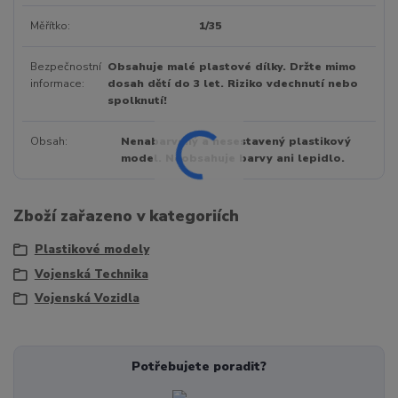
Měřítko
1/35
Bezpečnostní
Obsahuje malé plastové dílky. Držte mimo
informace
dosah dětí do 3 let. Riziko vdechnutí nebo
spolknutí!
Obsah
Nenabarvený a nesestavený plastikový
model. Neobsahuje barvy ani lepidlo.
Zboží zařazeno v kategoriích
Plastikové modely
Vojenská Technika
Vojenská Vozidla
Potřebujete poradit?