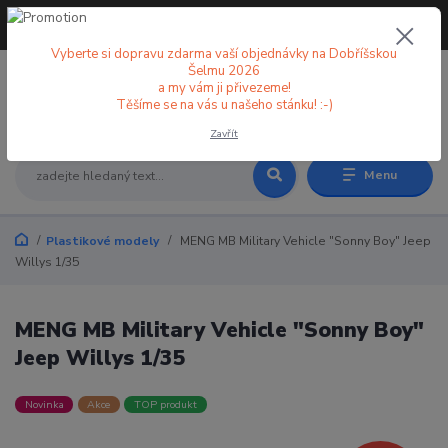
+420 773 998 582
CZK
(Po-Pá, 8-18 hod.)
Vyberte si dopravu zdarma vaší objednávky na Dobříšskou
Šelmu 2026
a my vám ji přivezeme!
0
0 Kč
Těšíme se na vás u našeho stánku! :-)
Zavřít
Menu
Plastikové modely
MENG MB Military Vehicle "Sonny Boy" Jeep
Willys 1/35
MENG MB Military Vehicle "Sonny Boy"
Jeep Willys 1/35
Novinka
Akce
TOP produkt