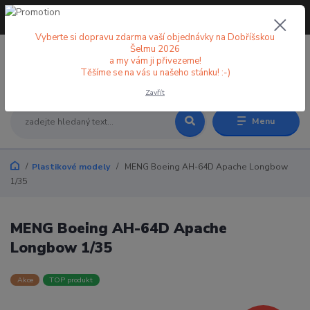
+420 773 998 582
CZK
(Po-Pá, 8-18 hod.)
Vyberte si dopravu zdarma vaší objednávky na Dobříšskou
Šelmu 2026
a my vám ji přivezeme!
0
0 Kč
Těšíme se na vás u našeho stánku! :-)
Zavřít
Menu
Plastikové modely
MENG Boeing AH-64D Apache Longbow
1/35
MENG Boeing AH-64D Apache
Longbow 1/35
Akce
TOP produkt