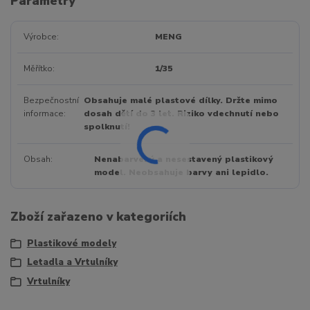
Parametry
Výrobce
MENG
Měřítko
1/35
Bezpečnostní
Obsahuje malé plastové dílky. Držte mimo
informace
dosah dětí do 3 let. Riziko vdechnutí nebo
spolknutí!
Obsah
Nenabarvený a nesestavený plastikový
model. Neobsahuje barvy ani lepidlo.
Zboží zařazeno v kategoriích
Plastikové modely
Letadla a Vrtulníky
Vrtulníky