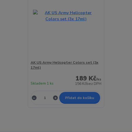
AK US Army Helicopter Colors set (3x
17ml)
189 Kč
/
ks
Skladem 1 ks
156 Kč
bez DPH
Přidat do košíku