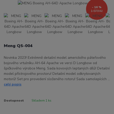
- 16 %
1 979 Kč
Meng QS-004
Novinka 2023! Extrémně detailní model amerického páteřového
bojového vrtulníku AH-64 Apache ve verzi D Longbow od
špičkového výrobce Meng. Sada kovových leptaných dílů! Detailní
model přístrojového prostoru! Detailní model odkrytovaných
motorů! Set pro provedení složeného rotoru! Sada samolepících ...
celý popis
Dostupnost
Skladem 1 ks