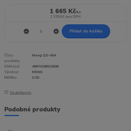
1 665 Kč
/
ks
1 376 Kč
bez DPH
Přidat do košíku
Číslo
Meng QS-004
produktu:
EAN kód:
4897038553808
Výrobce:
MENG
Měřítko:
1/35
Do oblíbených
Podobné produkty