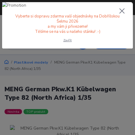
+420 773 998 582
CZK
(Po-Pá, 8-18 hod.)
Vyberte si dopravu zdarma vaší objednávky na Dobříšskou
Šelmu 2026
0
0 Kč
a my vám ji přivezeme!
Těšíme se na vás u našeho stánku! :-)
Zavřít
Menu
Plastikové modely
MENG German Pkw.K1 Kübelwagen Type
82 (North Africa) 1/35
MENG German Pkw.K1 Kübelwagen
Type 82 (North Africa) 1/35
Novinka
TOP produkt