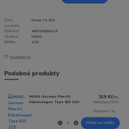
Číslo
Meng VS-015
produktu:
EAN kód:
4897038554119
Výrobce:
MENG
Měřítko:
1/35
Do oblíbených
Podobné produkty
319 Kč
MENG German Pkw.K1
/
ks
Kübelwagen Type 823 1/35
264 Kč
bez DPH
Skladem 1 ks
Přidat do košíku