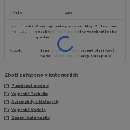
Měřítko
1/35
Bezpečnostní
Obsahuje malé plastové dílky. Držte mimo
informace
dosah dětí do 3 let. Riziko vdechnutí nebo
spolknutí!
Obsah
Nenabarvený a nesestavený plastikový
model. Neobsahuje barvy ani lepidlo.
Zboží zařazeno v kategoriích
Plastikové modely
Vojenská Technika
Automobily a Motocykly
Vojenská Vozidla
Osobní Automobily