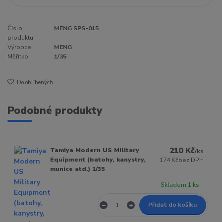
Číslo
MENG SPS-015
produktu:
Výrobce:
MENG
Měřítko:
1/35
Do oblíbených
Podobné produkty
210 Kč
Tamiya Modern US Military
/
ks
Equipment (batohy, kanystry,
174 Kč
bez DPH
munice atd.) 1/35
Skladem 1 ks
Přidat do košíku