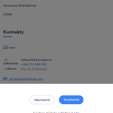
Sezemice (Pardubice)
53304
Kontakty
Zákaznická podpora
+420 773 998 582
(Po-Pá, 8-18 hod.)
jm.modely@gmail.com
Souhlasím
Nastavení
Souhlas můžete odmítnout
zde
.