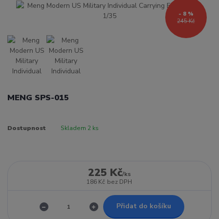
- 8 %
245 Kč
MENG SPS-015
Dostupnost
Skladem 2 ks
225 Kč
/
ks
186 Kč
bez DPH
Přidat do košíku