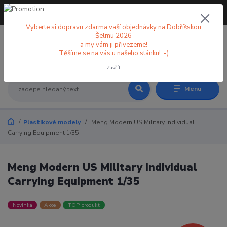
+420 773 998 582
CZK
(Po-Pá, 8-18 hod.)
Vyberte si dopravu zdarma vaší objednávky na Dobříšskou
Šelmu 2026
a my vám ji přivezeme!
0
0 Kč
Těšíme se na vás u našeho stánku! :-)
Zavřít
Menu
Plastikové modely
Meng Modern US Military Individual
Carrying Equipment 1/35
Meng Modern US Military Individual
Carrying Equipment 1/35
Novinka
Akce
TOP produkt