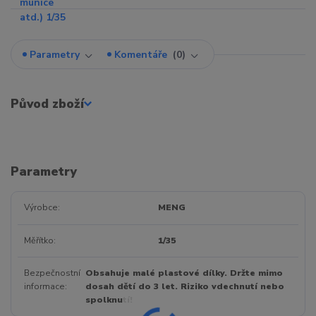
Parametry
Komentáře
0
Původ zboží
Parametry
Výrobce
MENG
Měřítko
1/35
Bezpečnostní
Obsahuje malé plastové dílky. Držte mimo
informace
dosah dětí do 3 let. Riziko vdechnutí nebo
spolknutí!