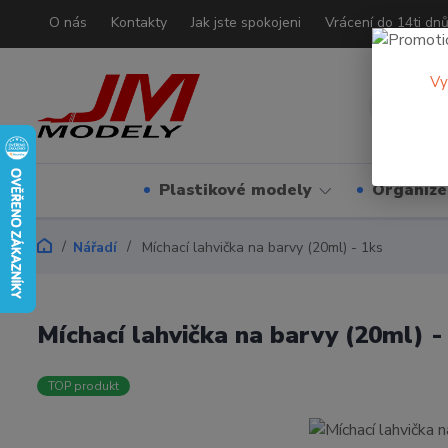
O nás
Kontakty
Jak jste spokojeni
Vrácení do 14ti dn
Vy
Plastikové modely
Organizé
Nářadí
Míchací lahvička na barvy (20ml) - 1ks
Míchací lahvička na barvy (20ml) -
TOP produkt