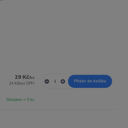
29 Kč
/
ks
Přidat do košíku
24 Kč
bez DPH
Skladem > 5 ks