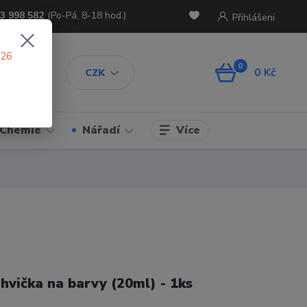
3 998 582
(Po-Pá, 8-18 hod.)
Přihlášení
026
0
0 Kč
CZK
Více
Chemie
Nářadí
ahvička na barvy (20ml) - 1ks