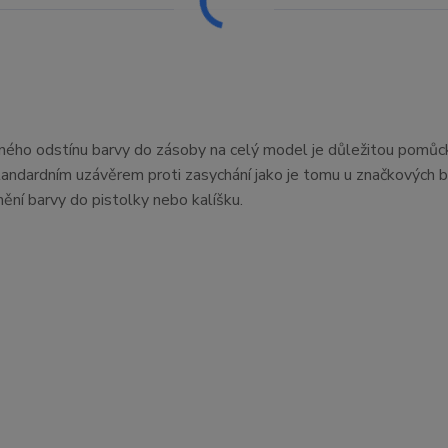
ávného odstínu barvy do zásoby na celý model je důležitou pomůc
standardním uzávěrem proti zasychání jako je tomu u značkových 
nění barvy do pistolky nebo kalíšku.