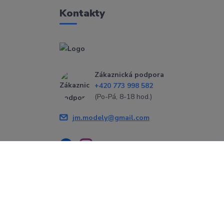
Kontakty
Zákaznická podpora
+420 773 998 582
(Po-Pá, 8-18 hod.)
jm.modely@gmail.com
Vytvořeno na
Eshop-rychle.cz