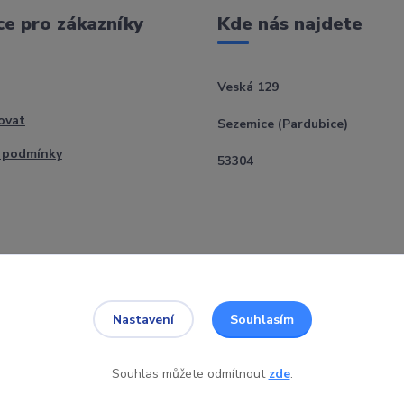
e pro zákazníky
Kde nás najdete
Veská 129
ovat
Sezemice (Pardubice)
 podmínky
53304
Souhlasím
Nastavení
Souhlas můžete odmítnout
zde
.