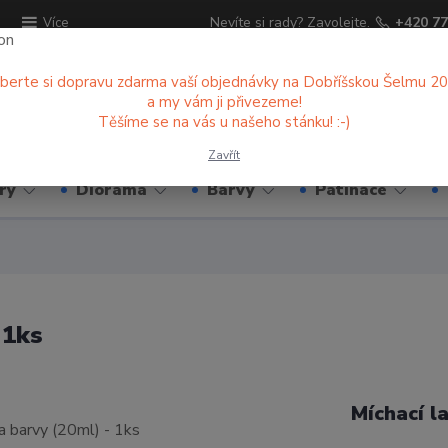
ů
Nevíte si rady? Zavolejte.
+420 77
Více
berte si dopravu zdarma vaší objednávky na Dobříšskou Šelmu 2
a my vám ji přivezeme!
Hledat
Těšíme se na vás u našeho stánku! :-)
Zavřít
ry
Diorama
Barvy
Patinace
 1ks
Míchací l