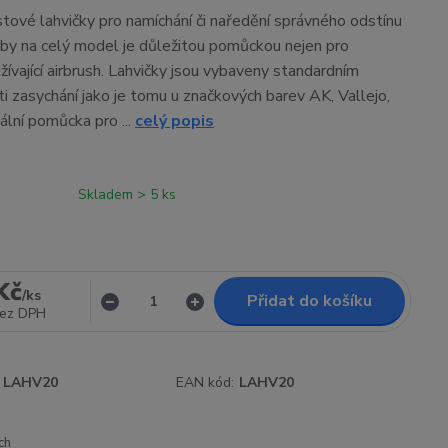
stové lahvičky pro namíchání či naředění správného odstínu
by na celý model je důležitou pomůckou nejen pro
ívající airbrush. Lahvičky jsou vybaveny standardním
i zasychání jako je tomu u značkových barev AK, Vallejo,
ální pomůcka pro ...
celý popis
Skladem > 5 ks
Kč
/
ks
Přidat do košíku
ez DPH
LAHV20
EAN kód:
LAHV20
ch