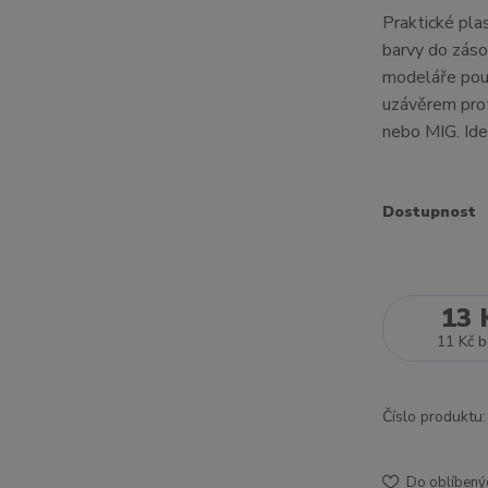
Praktické pla
barvy do záso
modeláře použ
uzávěrem prot
nebo MIG. Ide
Dostupnost
13 
11 Kč
b
Číslo produktu:
Do oblíbený