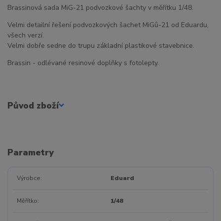
Brassinová sada MiG-21 podvozkové šachty v měřítku 1/48.
Velmi detailní řešení podvozkových šachet MiGů-21 od Eduardu,
všech verzí.
Velmi dobře sedne do trupu základní plastikové stavebnice.
Brassin - odlévané resinové doplňky s fotolepty.
Původ zboží
Parametry
Výrobce
Eduard
Měřítko
1/48