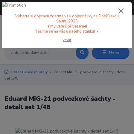
+420 773 998 582
CZK
(Po-Pá, 8-18 hod.)
Vyberte si dopravu zdarma vaší objednávky na Dobříšskou
Šelmu 2026
a my vám ji přivezeme!
0
0 Kč
Těšíme se na vás u našeho stánku! :-)
Zavřít
Menu
Plastikové modely
Eduard MiG-21 podvozkové šachty - detail
set 1/48
Eduard MiG-21 podvozkové šachty -
detail set 1/48