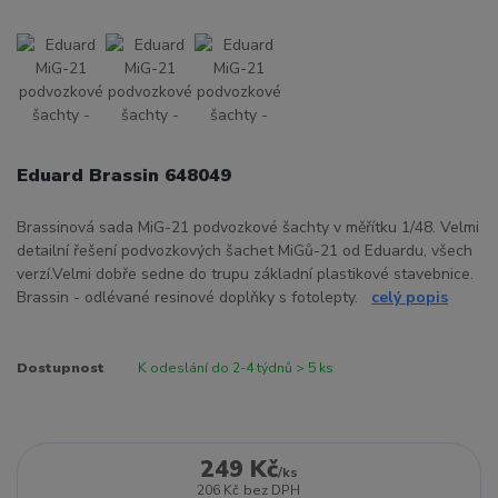
Eduard Brassin 648049
Brassinová sada MiG-21 podvozkové šachty v měřítku 1/48. Velmi
detailní řešení podvozkových šachet MiGů-21 od Eduardu, všech
verzí.Velmi dobře sedne do trupu základní plastikové stavebnice.
Brassin - odlévané resinové doplňky s fotolepty.
celý popis
Dostupnost
K odeslání do 2-4 týdnů > 5 ks
249 Kč
/
ks
206 Kč
bez DPH