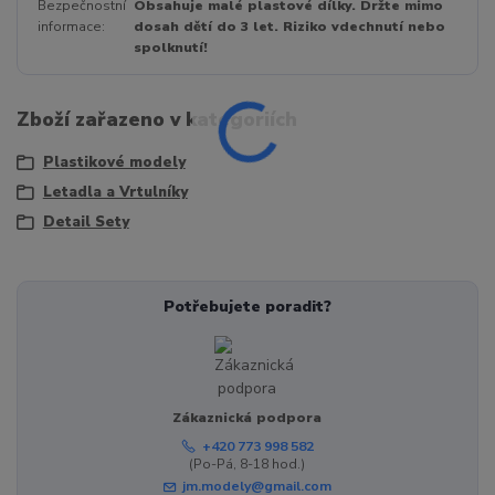
Bezpečnostní
Obsahuje malé plastové dílky. Držte mimo
informace
dosah dětí do 3 let. Riziko vdechnutí nebo
spolknutí!
Zboží zařazeno v kategoriích
Plastikové modely
Letadla a Vrtulníky
Detail Sety
Potřebujete poradit?
Zákaznická podpora
+420 773 998 582
(Po-Pá, 8-18 hod.)
jm.modely@gmail.com