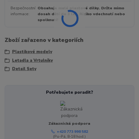
Bezpečnostní
Obsahuje malé plastové dílky. Držte mimo
informace
dosah dětí do 3 let. Riziko vdechnutí nebo
spolknutí!
Zboží zařazeno v kategoriích
Plastikové modely
Letadla a Vrtulníky
Detail Sety
Potřebujete poradit?
Zákaznická podpora
+420 773 998 582
(Po-Pá, 8-18 hod.)