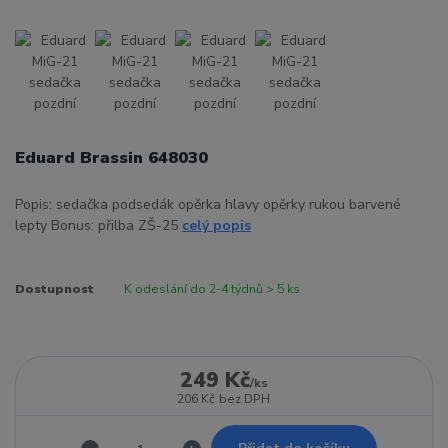
Eduard Brassin 648030
Popis: sedačka podsedák opěrka hlavy opěrky rukou barvené
lepty Bonus: přilba ZŠ-25
celý popis
Dostupnost
K odeslání do 2-4 týdnů > 5 ks
249 Kč
/
ks
206 Kč
bez DPH