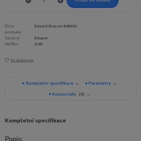
Přidat do košíku
Číslo
Eduard Brassin 648030
produktu:
Výrobce:
Eduard
Měřítko:
1/48
Do oblíbených
Kompletní specifikace
Parametry
Komentáře
0
Kompletní specifikace
Popis: