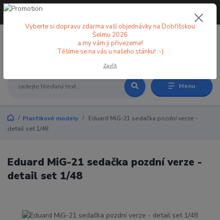
+420 773 998 582
CZK
(Po-Pá, 8-18 hod.)
Vyberte si dopravu zdarma vaší objednávky na Dobříšskou
Šelmu 2026
a my vám ji přivezeme!
0
0 Kč
Těšíme se na vás u našeho stánku! :-)
Zavřít
Menu
Plastikové modely
Eduard MiG-21 sedačka pozdní verze -
detail set 1/48
Eduard MiG-21 sedačka pozdní verze -
detail set 1/48