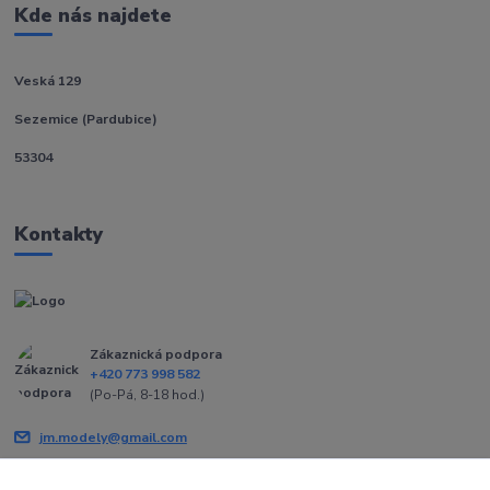
Kde nás najdete
Veská 129
Sezemice (Pardubice)
53304
Kontakty
Zákaznická podpora
+420 773 998 582
(Po-Pá, 8-18 hod.)
jm.modely@gmail.com